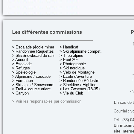
P
Les différentes commissions
> Escalade (école mineurs)
> Handicaf
> Randonnée Raquettes
> Ski alpinisme compét.
> Ski/Snowboard de rando.
> Tribu alpine
> Accueil
> EcoCAF
> Escalade
> Photographie
> Refuges
> Ski nordique
> Spéléologie
> Vélo de Montagne
-
> Alpinisme / cascade
> École d'aventure
-
> Formation
> Randonnée Pédestre
> Ski alpin / Snowboard
> Slackline / Highline
> Trail & course orient.
> Les Zwhenos (18-35+ ans)
- 
> Canyon
> Vie du Club
> Voir les responsables par commission
En cas de 
Courriel : v
Tel : (33) 0
Un maximum
site inter