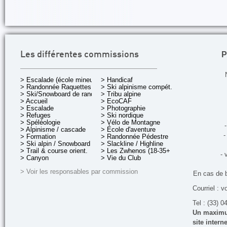
P
Les différentes commissions
> Escalade (école mineurs)
> Handicaf
> Randonnée Raquettes
> Ski alpinisme compét.
> Ski/Snowboard de rando.
> Tribu alpine
> Accueil
> EcoCAF
> Escalade
> Photographie
> Refuges
> Ski nordique
> Spéléologie
> Vélo de Montagne
-
> Alpinisme / cascade
> École d'aventure
-
> Formation
> Randonnée Pédestre
> Ski alpin / Snowboard
> Slackline / Highline
> Trail & course orient.
> Les Zwhenos (18-35+ ans)
- 
> Canyon
> Vie du Club
> Voir les responsables par commission
En cas de 
Courriel : v
Tel : (33) 0
Un maximum
site inter