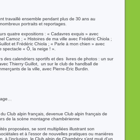
nt travaillé ensemble pendant plus de 30 ans au
 nombreux portraits et reportages.
eurs quatre expositions : « Cadavres exquis » avec
el Camoz ; « Histoires de ma ville avec Frédéric Chiola ;
uillot et Frédéric Chiola ; « Parle à mon chien » avec
e spectacle « Ô, la neige ! ».
rs des calendriers sportifs et des livres de photos : un sur
c Thierry Guillot, un sur le club de handball de
erçants de la ville, avec Pierre-Eric Burdin.
itage…
du Club alpin français, devenue Club alpin français de
eurs de la scène montagne chambérienne
ités proposées, se sont multipliées illustrant son
ociétales et à l’essor de nouvelles pratiques ou manières
n, à l’inclusion, le Club alpin de Chambéry s’est mué d’un