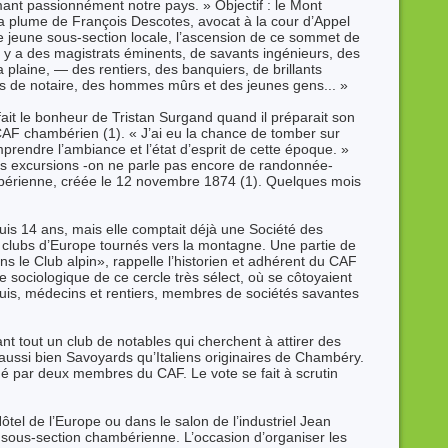
ant passionnément notre pays. » Objectif : le Mont
la plume de François Descotes, avocat à la cour d’Appel
e jeune sous-section locale, l’ascension de ce sommet de
l y a des magistrats éminents, de savants ingénieurs, des
plaine, — des rentiers, des banquiers, de brillants
rcs de notaire, des hommes mûrs et des jeunes gens... »
a fait le bonheur de Tristan Surgand quand il préparait son
CAF chambérien (1). « J’ai eu la chance de tomber sur
rendre l’ambiance et l’état d’esprit de cette époque. »
s excursions -on ne parle pas encore de randonnée-
bérienne, créée le 12 novembre 1874 (1). Quelques mois
uis 14 ans, mais elle comptait déjà une Société des
 clubs d’Europe tournés vers la montagne. Une partie de
s le Club alpin», rappelle l’historien et adhérent du CAF
e sociologique de ce cercle très sélect, où se côtoyaient
quis, médecins et rentiers, membres de sociétés savantes
vant tout un club de notables qui cherchent à attirer des
aussi bien Savoyards qu’Italiens originaires de Chambéry.
ainé par deux membres du CAF. Le vote se fait à scrutin
tel de l’Europe ou dans le salon de l’industriel Jean
a sous-section chambérienne. L’occasion d’organiser les