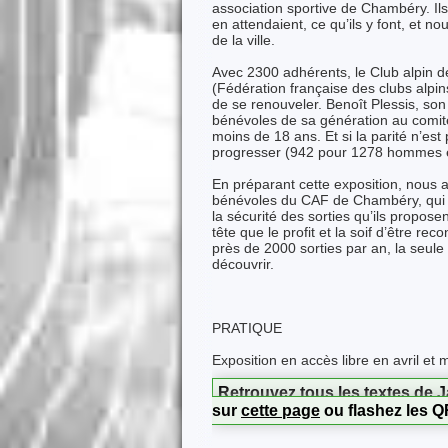
association sportive de Chambéry. Ils
en attendaient, ce qu’ils y font, et no
de la ville.
Avec 2300 adhérents, le Club alpin 
(Fédération française des clubs alpi
de se renouveler. Benoît Plessis, son 
bénévoles de sa génération au comité
moins de 18 ans. Et si la parité n’es
progresser (942 pour 1278 hommes 
En préparant cette exposition, nous 
bénévoles du CAF de Chambéry, qui n
la sécurité des sorties qu’ils propose
tête que le profit et la soif d’être
près de 2000 sorties par an, la seule 
découvrir.
PRATIQUE
Exposition en accès libre en avril et
Retrouvez tous les textes de 
sur
cette page
ou flashez les Q