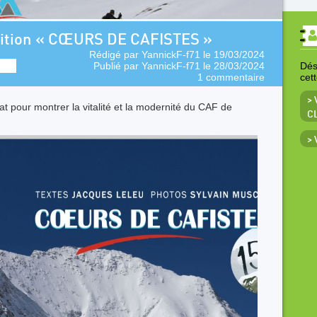
sition « CŒURS DE CAFISTES »
Rédigé par
YannickF-f71
le 19/03/2024
Publié par
YannickF-f71
le 28/03/2024
Déso
1 commentaire
cet
> 
t pour montrer la vitalité et la modernité du CAF de
C
>