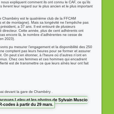
 nous expliquent comment ils ont connu le CAF, ce qu’ils
us livrent leur regard sur le plus ancien et le plus important
de Chambéry est le quatrième club de la FFCAM
ns et de montagne). Mais sa longévité ne l’empêche pas
président, a 37 ans. Il est entouré de plusieurs
 directeur. Cette année, plus de cent adhérents ont
t pas encore là, le nombre d’adhérentes ne cesse de
en 2023).
avons pu mesurer l’engagement et la disponibilité des 250
e comptent pas leurs heures pour se former et assurer
nt. On peut s’en étonner, à l’heure où d’autres n’ont en
 reconnus. Chez ces femmes et ces hommes qui encadrent
fierté est de transmettre ce que leurs aînés leur ont fait
 mai devant la gare de Chambéry .
Jacques Leleu et les photos de Sylvain Muscio
R-codes à partir du 29 mars.