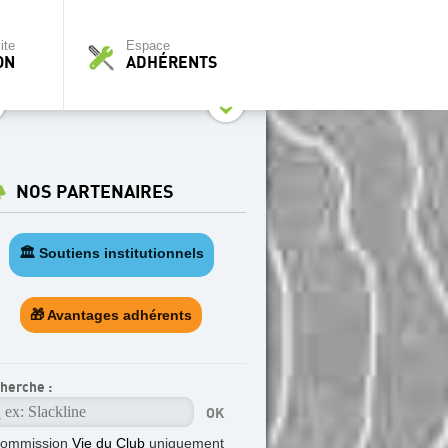
ite
Espace
ON
ADHÉRENTS
NOS PARTENAIRES
🏛️ Soutiens institutionnels
🎁 Avantages adhérents
herche :
commission
Vie du Club
uniquement