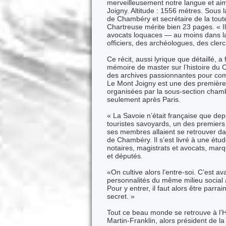
merveilleusement notre langue et aim
Joigny. Altitude : 1556 mètres. Sous 
de Chambéry et secrétaire de la tout
Chartreuse mérite bien 23 pages. « I
avocats loquaces — au moins dans la 
officiers, des archéologues, des cle
Ce récit, aussi lyrique que détaillé, 
mémoire de master sur l’histoire du 
des archives passionnantes pour comp
Le Mont Joigny est une des première
organisées par la sous-section cham
seulement après Paris.
« La Savoie n’était française que dep
touristes savoyards, un des premiers
ses membres allaient se retrouver dan
de Chambéry. Il s’est livré à une étud
notaires, magistrats et avocats, mar
et députés.
«On cultive alors l’entre-soi. C’est a
personnalités du même milieu social 
Pour y entrer, il faut alors être parr
secret. »
Tout ce beau monde se retrouve à l’Hô
Martin-Franklin, alors président de l