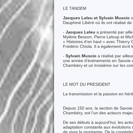
LE TANDEM
Jacques Leleu et Sylvain Muscio
o
Dauphiné Libéré où ils ont réalisé de
-
Jacques Leleu
a présenté par aill
Mylène Besson, Pierre Leloup et Mich
« Histoires d’en haut » avec Thierry G
Frédéric Chiola. Il a également écrit l
-
Sylvain Muscio
a réalisé par ailleu
une année d’événements en Savoie ave
Chambéry et un troisième sur les comm
LE MOT DU PRESIDENT
La transmission et la passion en hér
Depuis 150 ans, la section de Savoie 
Chambéry, est l’un des acteurs maj
De ses débuts à aujourd’hui, les activ
adaptation constante aux évolutions s
de vivre la montagne. De la cooptatio