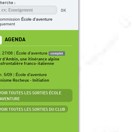
herche :
commission
École d'aventure
quement
AGENDA
. 27/08
|
École d'aventure
complet
r d'Ambin, une itinérance alpine
nsfrontalière franco-italienne
. 5/09
|
École d'aventure
inisme Rocheux - Initiation
 VOIR TOUTES LES SORTIES ÉCOLE
'AVENTURE
 VOIR TOUTES LES SORTIES DU CLUB