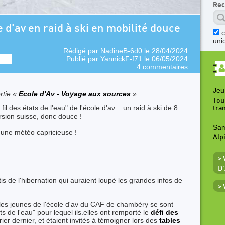
Rec
e d'av en raid à ski en mobilité douce
uni
Rédigé par
NadineB-6d0
le 28/04/2024
Publié par
YannickF-f71
le 06/05/2024
4 commentaires
Jeu
rtie «
Ecole d'Av - Voyage aux sources
»
Tou
fil des états de l'eau" de l'école d'av : un raid à ski de 8
tra
rsion suisse, donc douce !
Sam
une météo capricieuse !
Alp
>
D
tis de l'hibernation qui auraient loupé les grandes infos de
>
 les jeunes de l'école d'av du CAF de chambéry se sont
ts de l'eau" pour lequel ils.elles ont remporté le
défi des
ier dernier, et étaient invités à témoigner lors des
tables