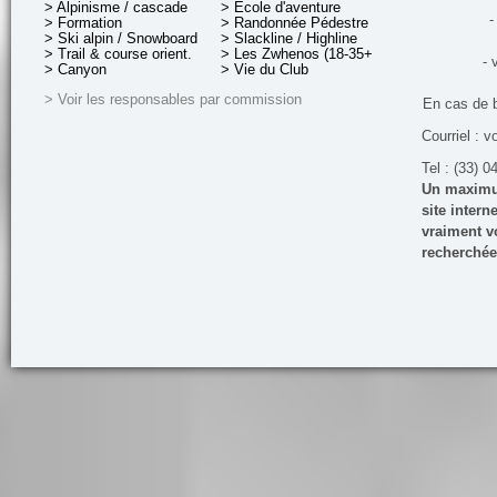
> Alpinisme / cascade
> École d'aventure
-
> Formation
> Randonnée Pédestre
> Ski alpin / Snowboard
> Slackline / Highline
> Trail & course orient.
> Les Zwhenos (18-35+ ans)
- 
> Canyon
> Vie du Club
> Voir les responsables par commission
En cas de 
Courriel : v
Tel : (33) 0
Un maximum
site inter
vraiment vo
recherchée