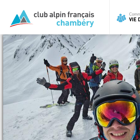
Commi
VIE 