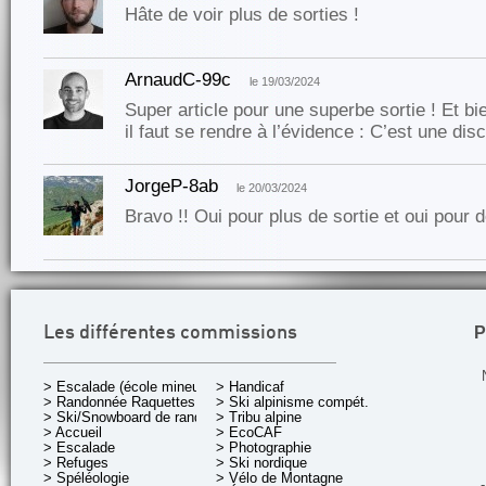
Hâte de voir plus de sorties !
ArnaudC-99c
le 19/03/2024
Super article pour une superbe sortie ! Et b
il faut se rendre à l’évidence : C’est une dis
JorgeP-8ab
le 20/03/2024
Bravo !! Oui pour plus de sortie et oui pour de
P
Les différentes commissions
> Escalade (école mineurs)
> Handicaf
> Randonnée Raquettes
> Ski alpinisme compét.
> Ski/Snowboard de rando.
> Tribu alpine
> Accueil
> EcoCAF
> Escalade
> Photographie
> Refuges
> Ski nordique
> Spéléologie
> Vélo de Montagne
-