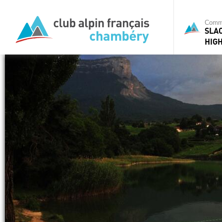
Commi
SLAC
HIG