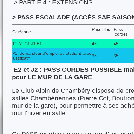
> PARTIE 4 : EXTENSIONS
> PASS ESCALADE (ACCÈS SAE SAISON 
Pass bloc
Pass
Catégorie
cordes
T1 A1 C1 J1 E1
45
45
P1 demandeur d'emploi ou étudiant avec
35
35
justificatif
E2 et J2 : PASS CORDES POSSIBLE ma
pour LE MUR DE LA GARE
Le Club Alpin de Chambéry dispose de cr
salles Chambériennes (Pierre Cot, Boutron
mur de la gare), pour permettre à ses adhé
tout l'hiver en salle.