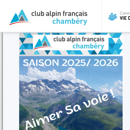
Commi
VIE 