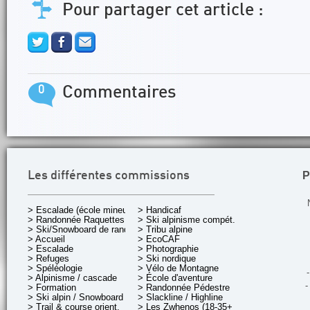
Pour partager cet article :
0
Commentaires
P
Les différentes commissions
> Escalade (école mineurs)
> Handicaf
> Randonnée Raquettes
> Ski alpinisme compét.
> Ski/Snowboard de rando.
> Tribu alpine
> Accueil
> EcoCAF
> Escalade
> Photographie
> Refuges
> Ski nordique
> Spéléologie
> Vélo de Montagne
-
> Alpinisme / cascade
> École d'aventure
-
> Formation
> Randonnée Pédestre
> Ski alpin / Snowboard
> Slackline / Highline
> Trail & course orient.
> Les Zwhenos (18-35+ ans)