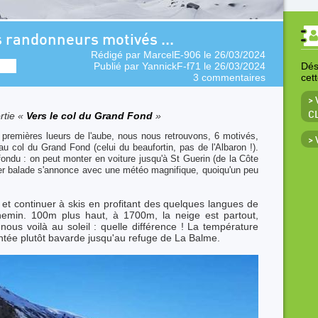
es randonneurs motivés ...
Rédigé par
MarcelE-906
le 26/03/2024
Publié par
YannickF-f71
le 26/03/2024
Déso
3 commentaires
cet
> 
rtie «
Vers le col du Grand Fond
»
C
x premières lueurs de l'aube, nous nous retrouvons, 6 motivés,
>
u col du Grand Fond (celui du beaufortin, pas de l'Albaron !).
fondu : on peut monter en voiture jusqu'à St Guerin (de la Côte
per balade s'annonce avec une météo magnifique, quoiqu'un peu
et continuer à skis en profitant des quelques langues de
hemin. 100m plus haut, à 1700m, la neige est partout,
ous voilà au soleil : quelle différence ! La température
ntée plutôt bavarde jusqu'au refuge de La Balme.