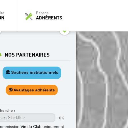
ite
Espace
ON
ADHÉRENTS
NOS PARTENAIRES
🏛️ Soutiens institutionnels
🎁 Avantages adhérents
herche :
commission
Vie du Club
uniquement