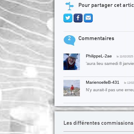
Pour partager cet artic
2
Commentaires
PhilippeL-2ae
le 11/02/2025
'aura lieu samedi 8 janvier
MarienoelleB-431
le 12/02
N'y aurait-il pas une erre
Les différentes commissions