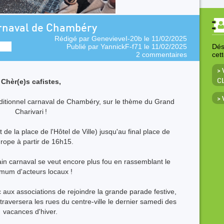
arnaval de Chambéry
Rédigé par
GenevieveI-20b
le 11/02/2025
Publié par
YannickF-f71
le 11/02/2025
Déso
2 commentaires
cet
> 
Chèr
(e)s cafistes,
C
>
raditionnel carnaval de Chambéry, sur le thème du Grand
Charivari !
e la place de l'Hôtel de Ville) jusqu'au final place de
urope à partir de 16h15.
ain carnaval
se veut
encore plus fou en rassemblant le
mum d'acteurs locaux !
c
aux associations de rejoindre la grande parade festive,
i traversera les rues du centre-ville le dernier samedi des
vacances d'hiver.