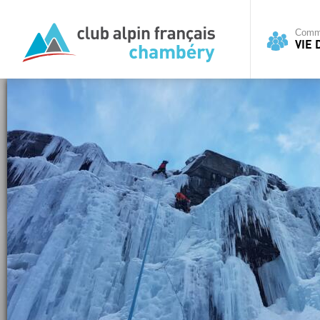
Commi
VIE 