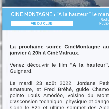
CINE MONTAGNE : "A la hauteur" le mard
Rédi
VIE DU CLUB
Publi
La prochaine soirée CinéMontagne aur
janvier à 20h à CinéMalraux.
Venez découvrir le film
"A la hauteur"
Guignard.
Le mardi 23 août 2022, Jordane Petit 
amateure, et Fred Bréhé, guide Chamoni
pointe Louis Amédée, voisine du Mont
d’ascension technique, physique et danger
signe le 82e et ultime sommet des Alp