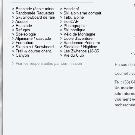
> Escalade (école mineurs)
> Handicaf
> Randonnée Raquettes
> Ski alpinisme compét.
> Ski/Snowboard de rando.
> Tribu alpine
> Accueil
> EcoCAF
> Escalade
> Photographie
> Refuges
> Ski nordique
> Spéléologie
> Vélo de Montagne
-
> Alpinisme / cascade
> École d'aventure
-
> Formation
> Randonnée Pédestre
> Ski alpin / Snowboard
> Slackline / Highline
> Trail & course orient.
> Les Zwhenos (18-35+ ans)
- 
> Canyon
> Vie du Club
> Voir les responsables par commission
En cas de 
Courriel : v
Tel : (33) 0
Un maximum
site inter
vraiment vo
recherchée