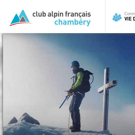
Commi
VIE 