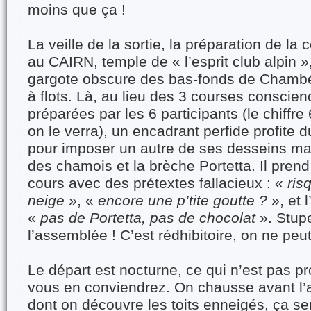
moins que ça !
La veille de la sortie, la préparation de la 
au CAIRN, temple de « l’esprit club alpin 
gargote obscure des bas-fonds de Chambér
à flots. Là, au lieu des 3 courses conscie
préparées par les 6 participants (le chiffr
on le verra), un encadrant perfide profite d
pour imposer un autre de ses desseins malé
des chamois et la brèche Portetta. Il pren
cours avec des prétextes fallacieux : «
ris
neige
», «
encore une p’tite goutte ?
», et 
«
pas de Portetta, pas de chocolat
». Stup
l’assemblée ! C’est rédhibitoire, on ne peut
Le départ est nocturne, ce qui n’est pas pro
vous en conviendrez. On chausse avant l’
dont on découvre les toits enneigés, ça sen