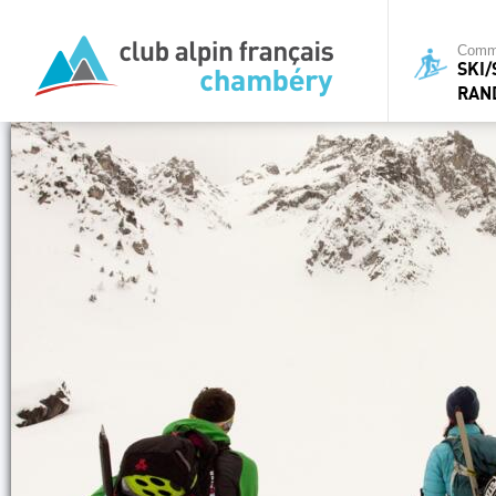
Commi
SKI
RAN