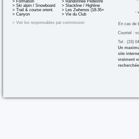
-
> Formation
> Randonnée Pédestre
> Ski alpin / Snowboard
> Slackline / Highline
> Trail & course orient.
> Les Zwhenos (18-35+ ans)
- 
> Canyon
> Vie du Club
> Voir les responsables par commission
En cas de 
Courriel : v
Tel : (33) 0
Un maximum
site inter
vraiment vo
recherchée