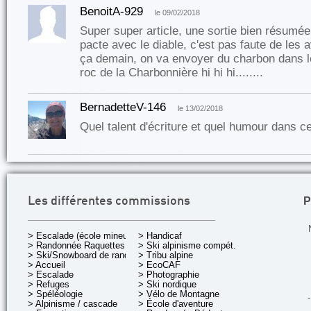
BenoitA-929
le 09/02/2018
Super super article, une sortie bien résumée.
pacte avec le diable, c'est pas faute de les 
ça demain, on va envoyer du charbon dans le
roc de la Charbonnière hi hi hi........
BernadetteV-146
le 13/02/2018
Quel talent d'écriture et quel humour dans ce
P
Les différentes commissions
> Escalade (école mineurs)
> Handicaf
> Randonnée Raquettes
> Ski alpinisme compét.
> Ski/Snowboard de rando.
> Tribu alpine
> Accueil
> EcoCAF
> Escalade
> Photographie
> Refuges
> Ski nordique
> Spéléologie
> Vélo de Montagne
-
> Alpinisme / cascade
> École d'aventure