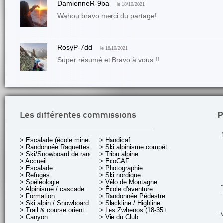
DamienneR-9ba
le 18/10/2021
Wahou bravo merci du partage!
RosyP-7dd
le 18/10/2021
Super résumé et Bravo à vous !!
P
Les différentes commissions
> Escalade (école mineurs)
> Handicaf
> Randonnée Raquettes
> Ski alpinisme compét.
> Ski/Snowboard de rando.
> Tribu alpine
> Accueil
> EcoCAF
> Escalade
> Photographie
> Refuges
> Ski nordique
> Spéléologie
> Vélo de Montagne
-
> Alpinisme / cascade
> École d'aventure
-
> Formation
> Randonnée Pédestre
> Ski alpin / Snowboard
> Slackline / Highline
> Trail & course orient.
> Les Zwhenos (18-35+ ans)
- 
> Canyon
> Vie du Club