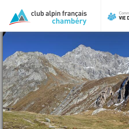
Commi
VIE 