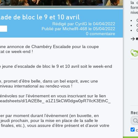
la 
for
niv
de de bloc le 9 et 10 avril
Rédigé par
CyrilG
le 04/04/2022
Publié par
MichelR-468
le 05/04/2022
0 commentaire
>
e
s une annonce de Chambéry Escalade pour la coupe
zat ce week-end !
eune d’escalade de bloc le 9 et 10 avril soit le week-end
 promet d’être belle, dans un bel esprit, avec une
 niveau international au rendez-vous !
énévoles sur l’évènement en vous inscrivant sur le lien
/ spreadsheets/d/1At2E8e_ a1Z1SkCW0dgw0pR7IIcK3EthC_
Rec
der par moment durant l’évènement (en buvette, en
udi prochain, pour la mise en place de la salle le
finales, etc.), vous assure d’être présent et d’avoir votre