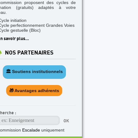
commission proposent des cycles de
mation (gratuits) adaptés à votre
eau.
Cycle initiation
Cycle perfectionnement Grandes Voies
Cycle gestuelle (Bloc)
n savoir plus...
NOS PARTENAIRES
🏛️ Soutiens institutionnels
🎁 Avantages adhérents
herche :
commission
Escalade
uniquement