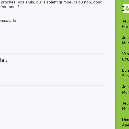
s proches, vos amis, qu’ils soient grimpeurs ou non, pour
vènement !
 Escalade
Jeu
Gar
Jeu
Mur
Ven
CYC
le :
Lun
Ses
Jeu
Mur
Jeu
Mur
Dim
Apé