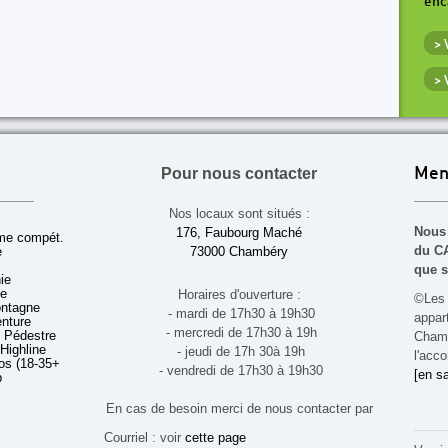
enc
>
>
Pour nous contacter
Men
Nos locaux sont situés :
Nous 
176, Faubourg Maché
sme compét.
du CA
e
73000 Chambéry
que s
ie
ue
Horaires d'ouverture :
©Les 
ontagne
- mardi de 17h30 à 19h30
appa
enture
- mercredi de 17h30 à 19h
 Pédestre
Chamb
 Highline
- jeudi de 17h 30à 19h
l'acco
s (18-35+ ans)
- vendredi de 17h30 à 19h30
[en sa
b
En cas de besoin merci de nous contacter par
Courriel : voir
cette page