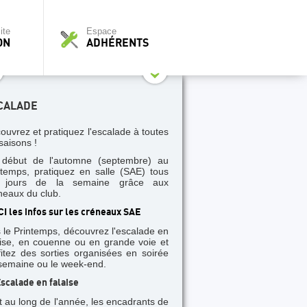
ite
Espace
ON
ADHÉRENTS
CALADE
ouvrez et pratiquez l'escalade à toutes
saisons !
début de l'automne (septembre) au
ntemps, pratiquez en salle (SAE) tous
s jours de la semaine grâce aux
neaux du club.
CI les infos sur les créneaux SAE
 le Printemps, découvrez l'escalade en
aise, en couenne ou en grande voie et
fitez des sorties organisées en soirée
semaine ou le week-end.
scalade en falaise
t au long de l'année, les encadrants de