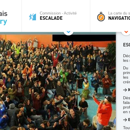
Commission - Activité
La carte du s
ESCALADE
NAVIGATI
ES
Déc
les 
Du 
pri
le
cré
>
I
Dès
fal
pro
en 
> E
Tou