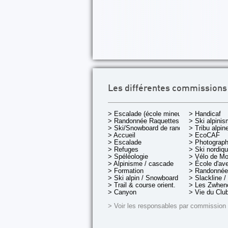
Les différentes commissions
> Escalade (école mineurs)
> Handicaf
> Randonnée Raquettes
> Ski alpini
> Ski/Snowboard de rando.
> Tribu alpin
> Accueil
> EcoCAF
> Escalade
> Photograph
> Refuges
> Ski nordiq
> Spéléologie
> Vélo de M
> Alpinisme / cascade
> École d'av
> Formation
> Randonnée
> Ski alpin / Snowboard
> Slackline /
> Trail & course orient.
> Les Zwheno
> Canyon
> Vie du Clu
> Voir les responsables par commission