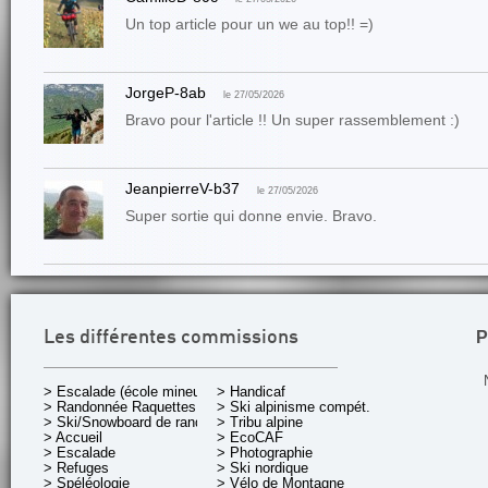
Un top article pour un we au top!! =)
JorgeP-8ab
le 27/05/2026
Bravo pour l'article !! Un super rassemblement :)
JeanpierreV-b37
le 27/05/2026
Super sortie qui donne envie. Bravo.
P
Les différentes commissions
> Escalade (école mineurs)
> Handicaf
> Randonnée Raquettes
> Ski alpinisme compét.
> Ski/Snowboard de rando.
> Tribu alpine
> Accueil
> EcoCAF
> Escalade
> Photographie
> Refuges
> Ski nordique
> Spéléologie
> Vélo de Montagne