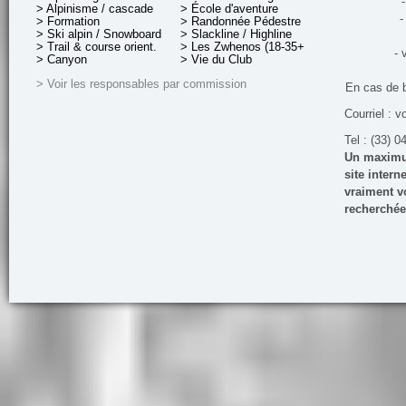
-
> Alpinisme / cascade
> École d'aventure
-
> Formation
> Randonnée Pédestre
> Ski alpin / Snowboard
> Slackline / Highline
> Trail & course orient.
> Les Zwhenos (18-35+ ans)
- 
> Canyon
> Vie du Club
> Voir les responsables par commission
En cas de 
Courriel : v
Tel : (33) 0
Un maximum
site inter
vraiment vo
recherchée