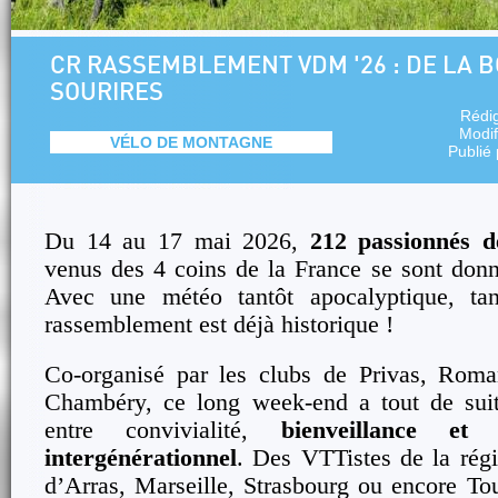
CR RASSEMBLEMENT VDM '26 : DE LA B
SOURIRES
Rédi
Modif
VÉLO DE MONTAGNE
Publié
Du 14 au 17 mai 2026,
212 passionnés 
venus des 4 coins de la France se sont don
Avec une météo tantôt apocalyptique, tan
rassemblement est déjà historique !
Co-organisé par les clubs de Privas, Roman
Chambéry, ce long week-end a tout de sui
entre convivialité,
bienveillance et
intergénérationnel
. Des VTTistes de la rég
d’Arras, Marseille, Strasbourg ou encore To