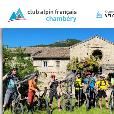
Commi
VÉL