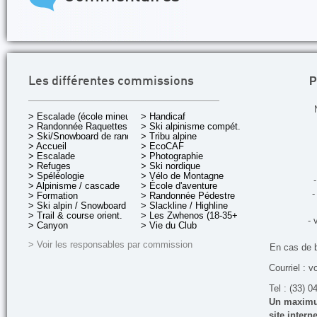
P
Les différentes commissions
> Escalade (école mineurs)
> Handicaf
> Randonnée Raquettes
> Ski alpinisme compét.
> Ski/Snowboard de rando.
> Tribu alpine
> Accueil
> EcoCAF
> Escalade
> Photographie
> Refuges
> Ski nordique
> Spéléologie
> Vélo de Montagne
-
> Alpinisme / cascade
> École d'aventure
-
> Formation
> Randonnée Pédestre
> Ski alpin / Snowboard
> Slackline / Highline
> Trail & course orient.
> Les Zwhenos (18-35+ ans)
- 
> Canyon
> Vie du Club
> Voir les responsables par commission
En cas de 
Courriel : v
Tel : (33) 0
Un maximum
site inter