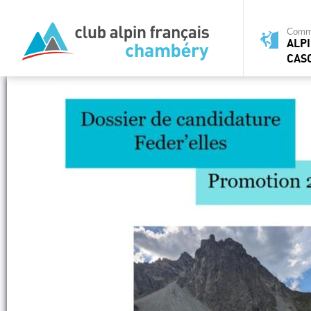
Commi
ALPI
CAS