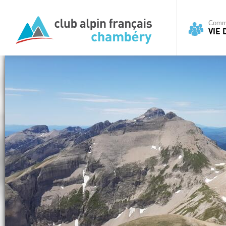
Commi
VIE 