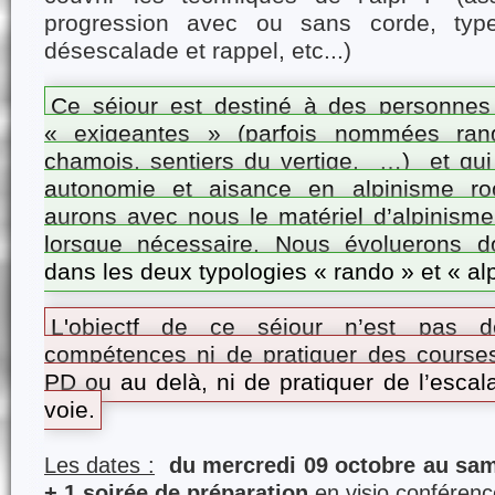
progression avec ou sans corde, type
désescalade et rappel, etc...)
Ce séjour est destiné à des personnes
« exigeantes » (parfois nommées rand
chamois, sentiers du vertige, …) et qui
autonomie et aisance en alpinisme ro
aurons avec nous le matériel d’alpinisme
lorsque nécessaire. Nous évoluerons do
dans les deux typologies « rando » et « alp
L'objectf de ce séjour n’est pas 
compétences ni de pratiquer des courses
PD ou au delà, ni de pratiquer de l’esca
voie.
Les dates :
du mercredi 09 octobre au sam
+ 1 soirée de préparation
en visio conférence