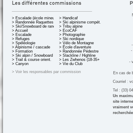
P
Les différentes commissions
> Escalade (école mineurs)
> Handicaf
> Randonnée Raquettes
> Ski alpinisme compét.
> Ski/Snowboard de rando.
> Tribu alpine
> Accueil
> EcoCAF
> Escalade
> Photographie
> Refuges
> Ski nordique
> Spéléologie
> Vélo de Montagne
-
> Alpinisme / cascade
> École d'aventure
-
> Formation
> Randonnée Pédestre
> Ski alpin / Snowboard
> Slackline / Highline
> Trail & course orient.
> Les Zwhenos (18-35+ ans)
- 
> Canyon
> Vie du Club
> Voir les responsables par commission
En cas de 
Courriel : v
Tel : (33) 0
Un maximum
site inter
vraiment vo
recherchée