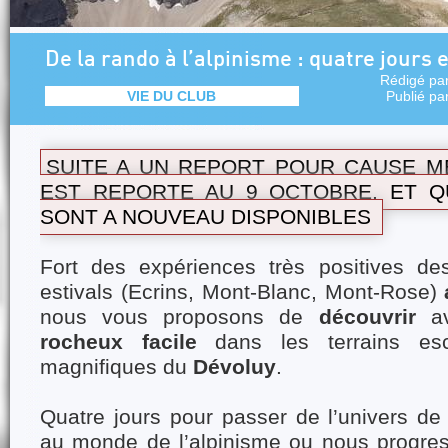
De la rando à l’alpinisme : quatre jours 
Rédigé pa
VIE DU CLUB
Publié pa
SUITE A UN REPORT POUR CAUSE M
EST REPORTE AU 9 OCTOBRE, ET 
SONT A NOUVEAU DISPONIBLES
Fort des expériences très positives de
estivals (Ecrins, Mont-Blanc, Mont-Rose)
nous vous proposons de
découvrir
av
rocheux facile
dans les terrains es
magnifiques du
Dévoluy
.
Quatre jours pour passer de l’univers de
au monde de l’alpinisme ou nous progre