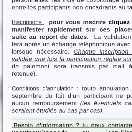
personnelles, les frais de covoiturage (pa
entre les participants non-encadrants au t
pour vous inscrire
cliquez 
Inscriptions
:
manifester rapidement sur ces plac
suite au report de dates.
La validation
fera après un échange téléphonique avec 
lorsque nécessaire.
Chaque inscription 
validée une fois la participation réglée su
de paiement sera transmis par mail 
retenue).
: toute annulation
Conditions d’annulation
septembre du fait d’un participant ne p
aucun remboursement
(les éventuels c
seraient étudiés au cas par cas).
Besoin d’information ? tu peux contac