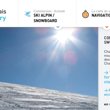
Commission - Activité
La carte du s
SKI ALPIN /
NAVIGATI
SNOWBOARD
CO
SW
Cha
nou
des
Cha
> T
for
sta
> P
enc
en 