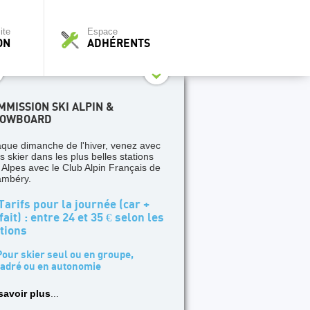
ite
Espace
ON
ADHÉRENTS
MMISSION SKI ALPIN &
OWBOARD
que dimanche de l'hiver, venez avec
s skier dans les plus belles stations
 Alpes avec le Club Alpin Français de
mbéry.
arifs pour la journée (car +
fait) : entre 24 et 35 € selon les
tions
our skier seul ou en groupe,
adré ou en autonomie
savoir plus
...