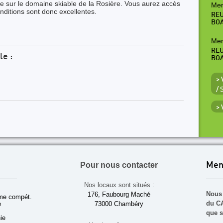
ge sur le domaine skiable de la Rosière. Vous aurez accès
Mer
onditions sont donc excellentes.
REU
BO
Mer
REU
le :
BO
> 
/
>
Pour nous contacter
Men
Nos locaux sont situés :
Nous 
176, Faubourg Maché
sme compét.
du CA
e
73000 Chambéry
que s
ie