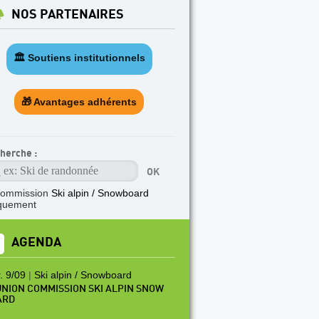
NOS PARTENAIRES
🏛️ Soutiens institutionnels
🎁 Avantages adhérents
herche :
commission
Ski alpin / Snowboard
quement
AGENDA
. 9/09
|
Ski alpin / Snowboard
NION COMMISSION SKI ALPIN SNOW
ARD