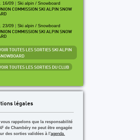
. 16/09
|
Ski alpin / Snowboard
NION COMMISSION SKI ALPIN SNOW
ARD
. 23/09
|
Ski alpin / Snowboard
NION COMMISSION SKI ALPIN SNOW
ARD
VOIR TOUTES LES SORTIES SKI ALPIN
 SNOWBOARD
 VOIR TOUTES LES SORTIES DU CLUB
tions légales
vous rappelons que la responsabilité
F de Chambéry ne peut être engagée
ur des sorties validées à l'
agenda.