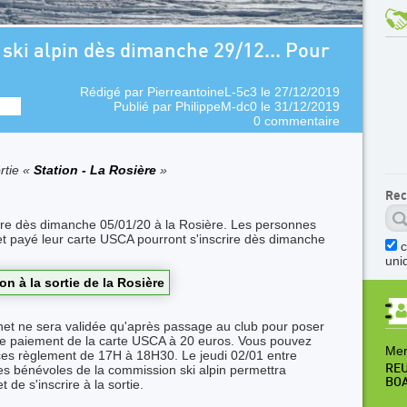
ski alpin dès dimanche 29/12... Pour
Rédigé par
PierreantoineL-5c3
le 27/12/2019
Publié par
PhilippeM-dc0
le 31/12/2019
0 commentaire
rtie «
Station - La Rosière
»
Rec
arre dès dimanche 05/01/20 à la Rosière. Les personnes
et payé leur carte USCA pourront s'inscrire dès dimanche
uni
ion à la sortie de la Rosière
ternet ne sera validée qu'après passage au club pour poser
 le paiement de la carte USCA à 20 euros. Vous pouvez
Mer
 ces règlement de 17H à 18H30. Le jeudi 02/01 entre
 bénévoles de la commission ski alpin permettra
REU
BO
de s'inscrire à la sortie.