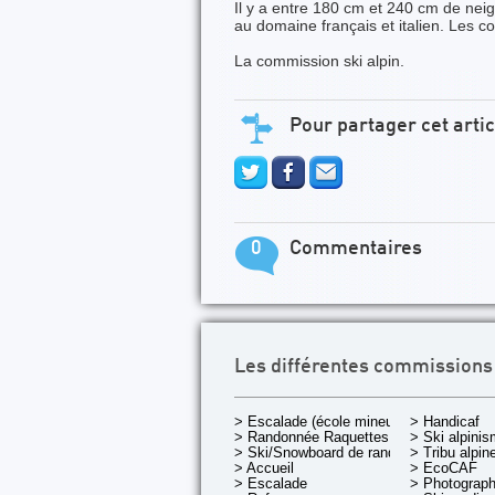
Il y a entre 180 cm et 240 cm de nei
au domaine français et italien. Les c
La commission ski alpin.
Pour partager cet artic
0
Commentaires
Les différentes commissions
> Escalade (école mineurs)
> Handicaf
> Randonnée Raquettes
> Ski alpini
> Ski/Snowboard de rando.
> Tribu alpin
> Accueil
> EcoCAF
> Escalade
> Photograph