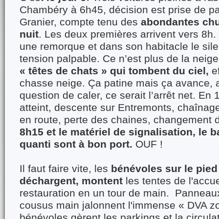
Chambéry à 6h45, décision est prise de pa
Granier, compte tenu des
abondantes chu
nuit
. Les deux premières arrivent vers 8h. 
une remorque et dans son habitacle le sil
tension palpable. Ce n’est plus de la neige
« têtes de chats » qui tombent du ciel,
ef
chasse neige. Ça patine mais ça avance, 
question de caler, ce serait l’arrêt net. En 
atteint, descente sur Entremonts, chaînag
en route, perte des chaines, changement d
8h15 et le matériel de signalisation, le b
quanti sont à bon port.
OUF !
Il faut faire vite, les
bénévoles sur le pied
déchargent, montent
les tentes de l'accue
restauration en un tour de main. Panneaux
cousus main jalonnent l'immense « DVA z
bénévoles gèrent les parkings et la circula