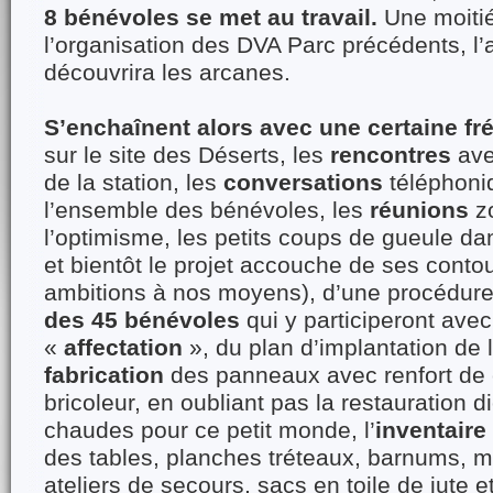
8 bénévoles se met au travail.
Une moitié 
l’organisation des DVA Parc précédents, l’
découvrira les arcanes.
S’enchaînent alors avec une certaine fr
sur le site des Déserts, les
rencontres
ave
de la station, les
conversations
téléphoni
l’ensemble des bénévoles, les
réunions
zo
l’optimisme, les petits coups de gueule d
et bientôt le projet accouche de ses conto
ambitions à nos moyens), d’une procédure,
des 45 bénévoles
qui y participeront avec
«
affectation
», du plan d’implantation de 
fabrication
des panneaux avec renfort de c
bricoleur, en oubliant pas la restauration 
chaudes pour ce petit monde, l’
inventaire
des tables, planches tréteaux, barnums, ma
ateliers de secours, sacs en toile de jute e