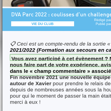
DVA Parc 2022 : coulisses d’un challenge
Rédigé pa
VIE DU CLUB
Publié pa
📋 Ceci est un compte-rendu de la sortie 
2021/2022 (Formation aux secours en c
Vous avez participé à cet évènement ? 
nous faire part de votre expérience, avi
dans le « champ commentaire » associé à
Fin novembre 2021 une nouvelle équipe
autour de Xavier
pour prendre le relais de
depuis de nombreuses années sous la houl
pour qui le moment de passer la main étai
merci à eux !