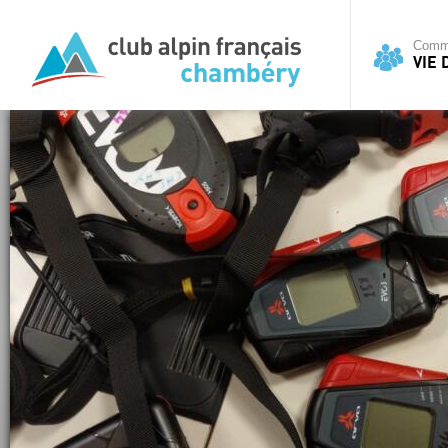
Commi
VIE 