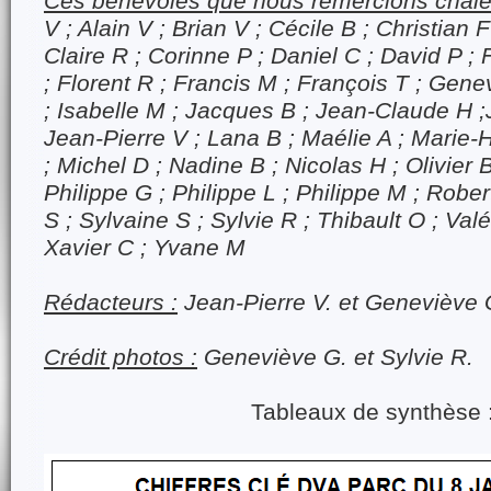
Ces bénévoles que nous remercions chal
V ; Alain V ; Brian V ; Cécile B ; Christian F
Claire R ; Corinne P ; Daniel C ; David P ; 
; Florent R ; Francis M ; François T ; Gen
; Isabelle M ; Jacques B ; Jean-Claude H ;
Jean-Pierre V ; Lana B ; Maélie A ; Marie
; Michel D ; Nadine B ; Nicolas H ; Olivier B
Philippe G ; Philippe L ; Philippe M ; Rober
S ; Sylvaine S ; Sylvie R ; Thibault O ; Valé
Xavier C ; Yvane M
Rédacteurs :
Jean-Pierre V. et Geneviève 
Crédit photos :
Geneviève G. et Sylvie R.
Tableaux de synthèse 