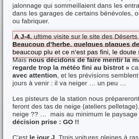
jalonnage qui sommeillaient dans les entra
dans les garages de certains bénévoles, ou
ou fabriquer.
A J-4,
ultime visite sur le site des Déserts
Beaucoup d’herbe, quelques plaques de
beaucoup plu et ce n’est pas fini, le doute s’
Mais
nous décidons de faire mentir la m
regarde trop la météo fini au bistrot »
ca
avec attention
, et les prévisions semblent
jours à venir : il va neiger … un peu …
Les pisteurs de la station nous prépareron
feront des tas de neige (ateliers pelletage)
neige ?? … mais au minimum le paysage 
décision prise : GO !!
C’est
le jour J
. Trois voitures pleines à ras