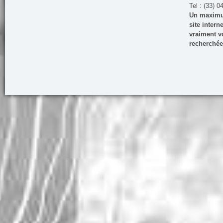
Tel : (33) 0
Un maximum
site inter
vraiment vo
recherchée