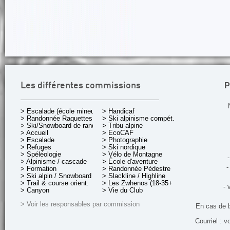
P
Les différentes commissions
> Escalade (école mineurs)
> Handicaf
> Randonnée Raquettes
> Ski alpinisme compét.
> Ski/Snowboard de rando.
> Tribu alpine
> Accueil
> EcoCAF
> Escalade
> Photographie
> Refuges
> Ski nordique
> Spéléologie
> Vélo de Montagne
-
> Alpinisme / cascade
> École d'aventure
-
> Formation
> Randonnée Pédestre
> Ski alpin / Snowboard
> Slackline / Highline
> Trail & course orient.
> Les Zwhenos (18-35+ ans)
- 
> Canyon
> Vie du Club
> Voir les responsables par commission
En cas de 
Courriel : v