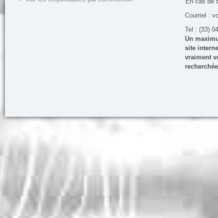
En cas de 
Courriel : v
Tel : (33) 0
Un maximum
site inter
vraiment vo
recherchée