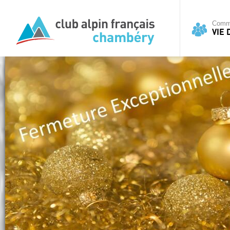
Commi
VIE 