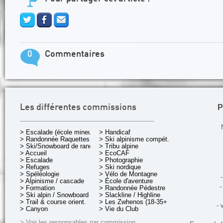
0
Commentaires
P
Les différentes commissions
> Escalade (école mineurs)
> Handicaf
> Randonnée Raquettes
> Ski alpinisme compét.
> Ski/Snowboard de rando.
> Tribu alpine
> Accueil
> EcoCAF
> Escalade
> Photographie
> Refuges
> Ski nordique
> Spéléologie
> Vélo de Montagne
-
> Alpinisme / cascade
> École d'aventure
-
> Formation
> Randonnée Pédestre
> Ski alpin / Snowboard
> Slackline / Highline
> Trail & course orient.
> Les Zwhenos (18-35+ ans)
- 
> Canyon
> Vie du Club
> Voir les responsables par commission