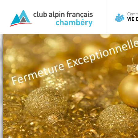
Commi
VIE 