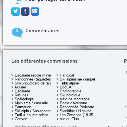
0
Commentaires
P
Les différentes commissions
> Escalade (école mineurs)
> Handicaf
> Randonnée Raquettes
> Ski alpinisme compét.
> Ski/Snowboard de rando.
> Tribu alpine
> Accueil
> EcoCAF
> Escalade
> Photographie
> Refuges
> Ski nordique
> Spéléologie
> Vélo de Montagne
-
> Alpinisme / cascade
> École d'aventure
-
> Formation
> Randonnée Pédestre
> Ski alpin / Snowboard
> Slackline / Highline
> Trail & course orient.
> Les Zwhenos (18-35+ ans)
- 
> Canyon
> Vie du Club
> Voir les responsables par commission