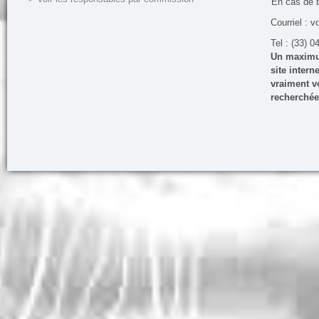
En cas de 
Courriel : v
Tel : (33) 0
Un maximum
site inter
vraiment vo
recherchée