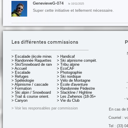
GenevieveG-074
le 10/11/2025
Super cette initiative et tellement nécessaire.
P
Les différentes commissions
> Escalade (école mineurs)
> Handicaf
> Randonnée Raquettes
> Ski alpinisme compét.
> Ski/Snowboard de rando.
> Tribu alpine
> Accueil
> EcoCAF
> Escalade
> Photographie
> Refuges
> Ski nordique
> Spéléologie
> Vélo de Montagne
-
> Alpinisme / cascade
> École d'aventure
-
> Formation
> Randonnée Pédestre
> Ski alpin / Snowboard
> Slackline / Highline
> Trail & course orient.
> Les Zwhenos (18-35+ ans)
- 
> Canyon
> Vie du Club
> Voir les responsables par commission
En cas de 
Courriel : v
Tel : (33) 0