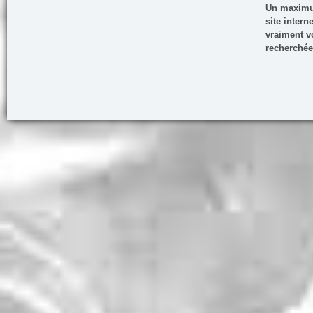
Un maximum
site inter
vraiment vo
recherchée