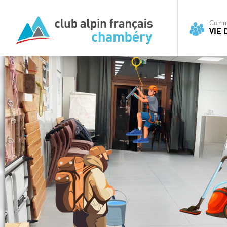
Commi
VIE 