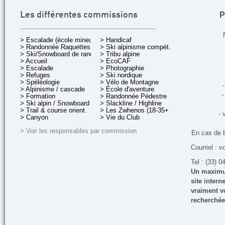
P
Les différentes commissions
> Escalade (école mineurs)
> Handicaf
> Randonnée Raquettes
> Ski alpinisme compét.
> Ski/Snowboard de rando.
> Tribu alpine
> Accueil
> EcoCAF
> Escalade
> Photographie
> Refuges
> Ski nordique
> Spéléologie
> Vélo de Montagne
-
> Alpinisme / cascade
> École d'aventure
-
> Formation
> Randonnée Pédestre
> Ski alpin / Snowboard
> Slackline / Highline
> Trail & course orient.
> Les Zwhenos (18-35+ ans)
- 
> Canyon
> Vie du Club
> Voir les responsables par commission
En cas de 
Courriel : v
Tel : (33) 0
Un maximum
site inter
vraiment vo
recherchée