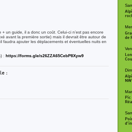
Sam
Alpi
roc
Mer
+ un guide, il a donc un coût. Celui-ci n’est pas encore
Gra
xé avant la première sortie) mais il devrait être autour de
de R
 il faudra ajouter les déplacements et éventuelles nuits en
Ven
Lon
) :
https://forms.gle/s26ZZA65CebP8Xyw9
Cou
Dim
le :
Alp
NW
Mar
Pic
Réal
Sam
Poi
d'in