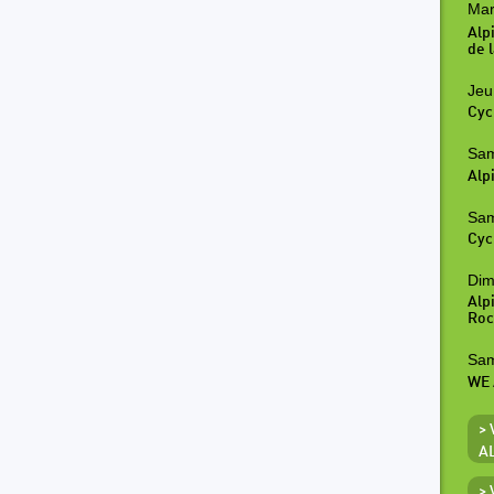
Mar
Alp
de l
Jeu
Cyc
Sam
Alp
Sam
Cyc
Dim
Alp
Roc
Sam
WE 
>
A
>