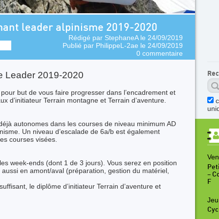
ômant leader alpinisme 2019-2020
Rédigé par
StephaneA
le 24/09/2019
Publié par
PhilippeL-2ae
le 24/09/2019
0 commentaire
e Leader 2019-2020
Rec
nt pour but de vous faire progresser dans l’encadrement et
ux d’initiateur Terrain montagne et Terrain d’aventure.
uni
 déjà autonomes dans les courses de niveau minimum AD
inisme. Un niveau d’escalade de 6a/b est également
es courses visées.
Ven
les week-ends (dont 1 de 3 jours). Vous serez en position
Peti
 aussi en amont/aval (préparation, gestion du matériel,
– C
F
 suffisant, le diplôme d’initiateur Terrain d’aventure et
Jeu
Cyc