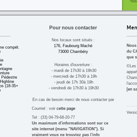
Pour nous contacter
Men
Nos locaux sont situés :
Nous 
176, Faubourg Maché
sme compét.
du CA
e
73000 Chambéry
que s
ie
ue
Horaires d'ouverture :
©Les 
ontagne
- mardi de 17h30 à 19h30
appa
enture
- mercredi de 17h30 à 19h
 Pédestre
Chamb
 Highline
- jeudi de 17h 30à 19h
l'acco
s (18-35+ ans)
- vendredi de 17h30 à 19h30
[en sa
b
En cas de besoin merci de nous contacter par
Courriel : voir
cette page
Versi
Tel : (33) 04-79-68-20-77
Un maximum d'informations sont sur ce
site internet (menu "NAVIGATION"). Si
vraiment vous ne trouviez pas l'info