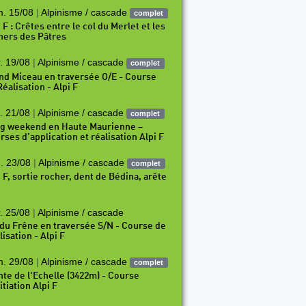
. 15/08
|
Alpinisme / cascade
complet
 F : Crêtes entre le col du Merlet et les
hers des Pâtres
. 19/08
|
Alpinisme / cascade
complet
nd Miceau en traversée O/E - Course
éalisation - Alpi F
. 21/08
|
Alpinisme / cascade
complet
g weekend en Haute Maurienne –
rses d’application et réalisation Alpi F
. 23/08
|
Alpinisme / cascade
complet
i F, sortie rocher, dent de Bédina, arête
. 25/08
|
Alpinisme / cascade
 du Frêne en traversée S/N - Course de
isation - Alpi F
. 29/08
|
Alpinisme / cascade
complet
nte de l'Echelle (3422m) - Course
itiation Alpi F