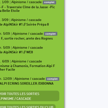
. 1/09
|
Alpinisme / cascade
complet
i-F - Traversée Cîme de la Jasse -Pic
a Belle Etoile
. 3/09
|
Alpinisme / cascade
le AlpiNSkir #1 // Soirée Prépa 8
. 5/09
|
Alpinisme / cascade
complet
i F, sortie rocher, arete des Rognes
. 5/09
|
Alpinisme / cascade
le AlpiNSkir #1 // WE8
. 6/09
|
Alpinisme / cascade
inisme à Chamonix, Formation Alpi F
her Facile
. 12/09
|
Alpinisme / cascade
complet
ALPI ECRINS SOREILLER /DIBONNA
 VOIR TOUTES LES SORTIES
LPINISME / CASCADE
 VOIR TOUTES LES SORTIES DU CLUB