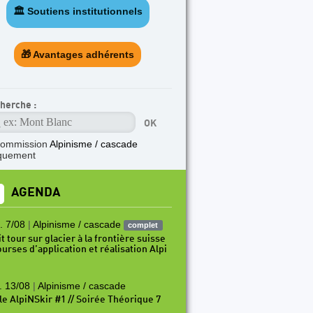
🏛️ Soutiens institutionnels
🎁 Avantages adhérents
herche :
commission
Alpinisme / cascade
quement
AGENDA
. 7/08
|
Alpinisme / cascade
complet
t tour sur glacier à la frontière suisse
ourses d’application et réalisation Alpi
. 13/08
|
Alpinisme / cascade
le AlpiNSkir #1 // Soirée Théorique 7