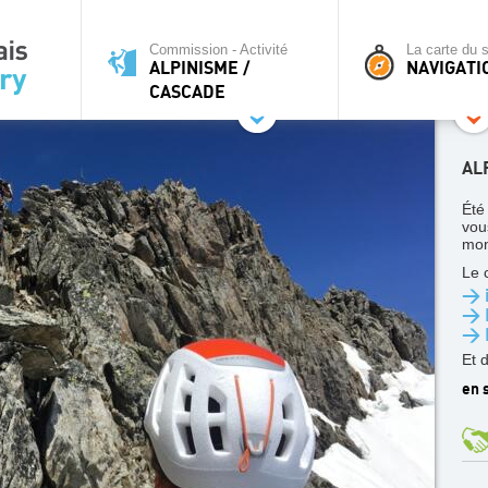
Commission - Activité
La carte du s
ALPINISME /
NAVIGATI
CASCADE
AL
Été
vou
mon
Le 
> i
> 
> 
Et 
en s