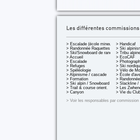
Les différentes commissions
> Escalade (école mineurs)
> Handicaf
> Randonnée Raquettes
> Ski alpini
> Ski/Snowboard de rando.
> Tribu alpin
> Accueil
> EcoCAF
> Escalade
> Photograph
> Refuges
> Ski nordiq
> Spéléologie
> Vélo de M
> Alpinisme / cascade
> École d'av
> Formation
> Randonnée
> Ski alpin / Snowboard
> Slackline /
> Trail & course orient.
> Les Zwheno
> Canyon
> Vie du Clu
> Voir les responsables par commission