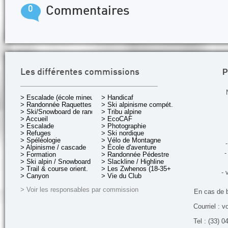
0
Commentaires
P
Les différentes commissions
> Escalade (école mineurs)
> Handicaf
> Randonnée Raquettes
> Ski alpinisme compét.
> Ski/Snowboard de rando.
> Tribu alpine
> Accueil
> EcoCAF
> Escalade
> Photographie
> Refuges
> Ski nordique
> Spéléologie
> Vélo de Montagne
-
> Alpinisme / cascade
> École d'aventure
-
> Formation
> Randonnée Pédestre
> Ski alpin / Snowboard
> Slackline / Highline
> Trail & course orient.
> Les Zwhenos (18-35+ ans)
- 
> Canyon
> Vie du Club
> Voir les responsables par commission
En cas de 
Courriel : v
Tel : (33) 0