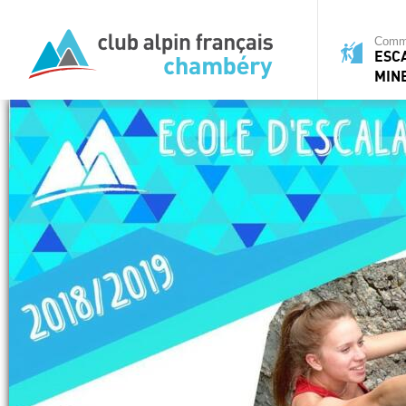
Commi
ESC
MIN