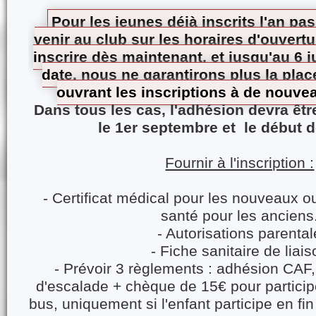
Pour les jeunes déjà inscrits l'an p
venir au club sur les horaires d'ouvertu
inscrire dès maintenant, et jusqu'au 6 ju
date, nous ne garantirons plus la plac
ouvrant les inscriptions à de nouve
Dans tous les cas, l'adhésion devra êtr
le 1er septembre et le début 
Fournir à l'inscription :
- Certificat médical pour les nouveaux o
santé pour les anciens
- Autorisations parental
- Fiche sanitaire de liais
- Prévoir 3 règlements : adhésion CAF,
d'escalade + chèque de 15€ pour participe
bus, uniquement si l'enfant participe en fi