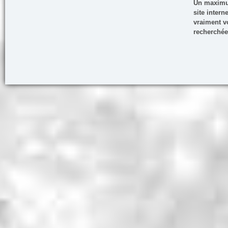
Un maximum
site inter
vraiment vo
recherchée