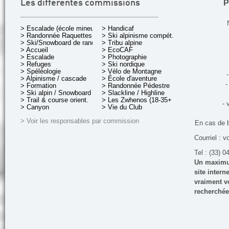
P
Les différentes commissions
> Escalade (école mineurs)
> Handicaf
> Randonnée Raquettes
> Ski alpinisme compét.
> Ski/Snowboard de rando.
> Tribu alpine
> Accueil
> EcoCAF
> Escalade
> Photographie
> Refuges
> Ski nordique
> Spéléologie
> Vélo de Montagne
-
> Alpinisme / cascade
> École d'aventure
-
> Formation
> Randonnée Pédestre
> Ski alpin / Snowboard
> Slackline / Highline
> Trail & course orient.
> Les Zwhenos (18-35+ ans)
- 
> Canyon
> Vie du Club
> Voir les responsables par commission
En cas de 
Courriel : v
Tel : (33) 0
Un maximum
site inter
vraiment vo
recherchée