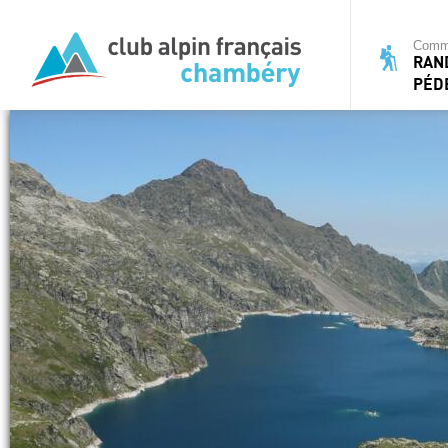
Commi
RAN
PÉD