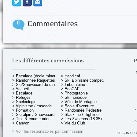
0
Commentaires
P
Les différentes commissions
> Escalade (école mineurs)
> Handicaf
> Randonnée Raquettes
> Ski alpinisme compét.
> Ski/Snowboard de rando.
> Tribu alpine
> Accueil
> EcoCAF
> Escalade
> Photographie
> Refuges
> Ski nordique
> Spéléologie
> Vélo de Montagne
-
> Alpinisme / cascade
> École d'aventure
-
> Formation
> Randonnée Pédestre
> Ski alpin / Snowboard
> Slackline / Highline
> Trail & course orient.
> Les Zwhenos (18-35+ ans)
- 
> Canyon
> Vie du Club
> Voir les responsables par commission
En cas de 