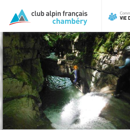
Commi
VIE 