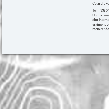
Courriel : v
Tel : (33) 0
Un maximum
site inter
vraiment vo
recherchée