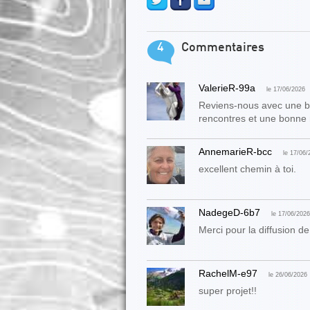
4
Commentaires
ValerieR-99a
le 17/06/2026
Reviens-nous avec une bel
rencontres et une bonne
AnnemarieR-bcc
le 17/06/
excellent chemin à toi.
NadegeD-6b7
le 17/06/2026
Merci pour la diffusion d
RachelM-e97
le 26/06/2026
super projet!!