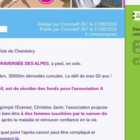
Rédigé par
CorinneP-367
le 17/06/2026
Publié par
CorinneP-367
le 17/06/2026
Déso
4 commentaires
cet
> 
Club de Chambéry
C
>
RAVERSÉE DES ALPES
,
à pied, en solo.
km, 30000m dénivelés cumulés. Le défi de mes 50 ans !
if, est de récolter des fonds pour l'association A
grimpé l'Everest, Christine Janin, l'association propose
t bien-être
à des femmes touchées par le cancer du
 après la maladie et retrouver confiance en la vie.
 à quel point l'après-cancer peut être compliqué et
 moment-là.