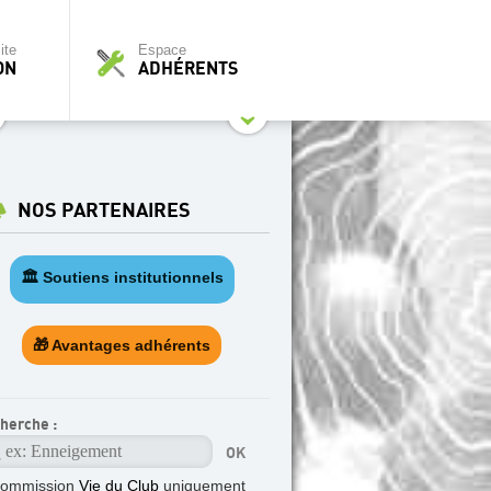
ite
Espace
ON
ADHÉRENTS
NOS PARTENAIRES
🏛️ Soutiens institutionnels
🎁 Avantages adhérents
herche :
commission
Vie du Club
uniquement