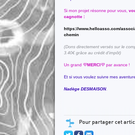
Si mon projet résonne pour vous,
vou
cagnotte :
https://www.helloasso.com/associa
chemin
(Dons directement versés sur le comp
3.40€ grâce au crédit
d'impôt)
Un grand 💜
MERCI
💜 par avance !
Et si vous voulez suivre mes aventure
Nadège DESMAISON
.
Pour partager cet artic