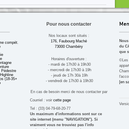
Pour nous contacter
Men
Nos locaux sont situés :
Nous 
176, Faubourg Maché
sme compét.
du CA
e
73000 Chambéry
que s
ie
ue
Horaires d'ouverture :
©Les 
ontagne
- mardi de 17h30 à 19h30
appa
enture
- mercredi de 17h30 à 19h
 Pédestre
Chamb
 Highline
- jeudi de 17h 30à 19h
l'acco
s (18-35+ ans)
- vendredi de 17h30 à 19h30
[en sa
b
En cas de besoin merci de nous contacter par
Courriel : voir
cette page
Versi
Tel : (33) 04-79-68-20-77
Un maximum d'informations sont sur ce
site internet (menu "NAVIGATION"). Si
vraiment vous ne trouviez pas l'info