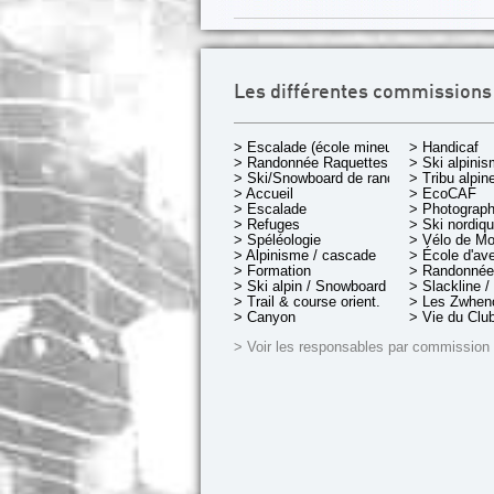
Les différentes commissions
> Escalade (école mineurs)
> Handicaf
> Randonnée Raquettes
> Ski alpini
> Ski/Snowboard de rando.
> Tribu alpin
> Accueil
> EcoCAF
> Escalade
> Photograph
> Refuges
> Ski nordiq
> Spéléologie
> Vélo de M
> Alpinisme / cascade
> École d'av
> Formation
> Randonnée
> Ski alpin / Snowboard
> Slackline /
> Trail & course orient.
> Les Zwheno
> Canyon
> Vie du Clu
> Voir les responsables par commission