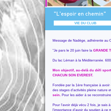
"L'espoir en chemin"
VIE DU CLUB
Message de Nadège, adhérente au 
"Je pars le 20 juin faire la
GRANDE T
Du lac Léman à la Méditerranée. 600
Mon objectif, au-delà du défi sport
CHACUN SON EVEREST.
Fondée par la 1ère française à avoir 
des stages d'activités pleine nature e
sein.
Pour les aider à se reconstruire
Pour l'avoir déjà vécu 2 fois, je sais
l'importance d'avoir du soutien à ce