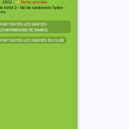
. 18/11
|
Sortie annulée
le Initié 3 - Ski de randonnée Sylvie -
érie
 VOIR TOUTES LES SORTIES
KI/SNOWBOARD DE RANDO.
 VOIR TOUTES LES SORTIES DU CLUB