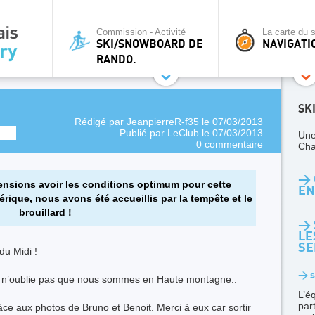
Commission - Activité
La carte du s
SKI/SNOWBOARD DE
NAVIGATI
RANDO.
SK
Rédigé par
JeanpierreR-f35
le 07/03/2013
Publié par
LeClub
le 07/03/2013
Une
0 commentaire
Cha
> 
ensions avoir les conditions optimum pour cette
EN
hérique, nous avons été accueillis par la tempête et le
brouillard !
> 
LE
SE
 du Midi !
> s
n n’oublie pas que nous sommes en Haute montagne..
L’é
par
ce aux photos de Bruno et Benoit. Merci à eux car sortir