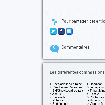
Pour partager cet artic
0
Commentaires
Les différentes commissions
> Escalade (école mineurs)
> Handicaf
> Randonnée Raquettes
> Ski alpini
> Ski/Snowboard de rando.
> Tribu alpin
> Accueil
> EcoCAF
> Escalade
> Photograph
> Refuges
> Ski nordiq
> Spéléologie
> Vélo de M