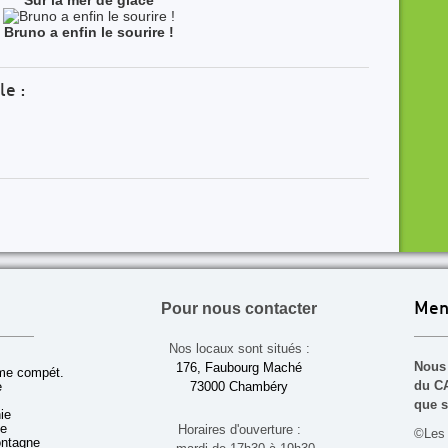
Sur la mer de glace
Bruno a enfin le sourire !
le :
Pour nous contacter
Men
Nos locaux sont situés :
Nous 
176, Faubourg Maché
sme compét.
du CA
e
73000 Chambéry
que s
ie
ue
Horaires d'ouverture :
©Les 
ontagne