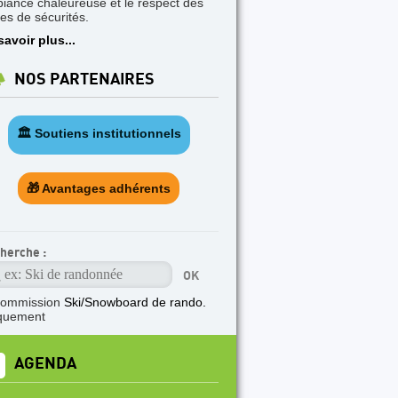
iance chaleureuse et le respect des
les de sécurités.
savoir plus...
NOS PARTENAIRES
🏛️ Soutiens institutionnels
🎁 Avantages adhérents
herche :
commission
Ski/Snowboard de rando.
quement
AGENDA