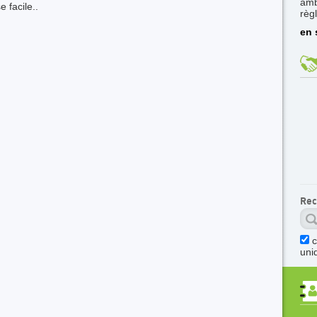
amb
e facile..
règ
en 
Rec
uni