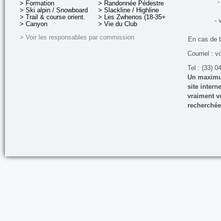
-
> Formation
> Randonnée Pédestre
> Ski alpin / Snowboard
> Slackline / Highline
> Trail & course orient.
> Les Zwhenos (18-35+ ans)
- 
> Canyon
> Vie du Club
> Voir les responsables par commission
En cas de 
Courriel : v
Tel : (33) 0
Un maximum
site inter
vraiment vo
recherchée