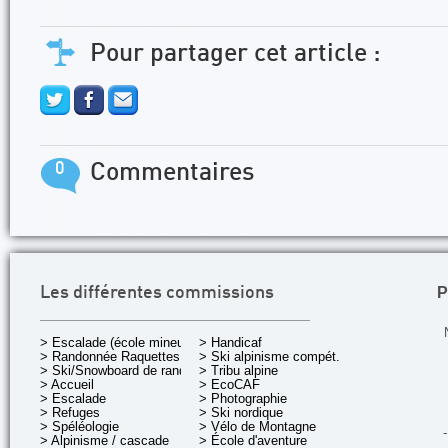
Pour partager cet article :
0
Commentaires
P
Les différentes commissions
> Escalade (école mineurs)
> Handicaf
> Randonnée Raquettes
> Ski alpinisme compét.
> Ski/Snowboard de rando.
> Tribu alpine
> Accueil
> EcoCAF
> Escalade
> Photographie
> Refuges
> Ski nordique
> Spéléologie
> Vélo de Montagne
-
> Alpinisme / cascade
> École d'aventure