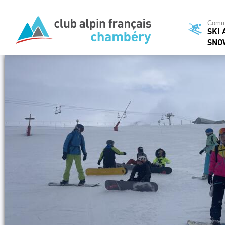
Commi
SKI 
SNO