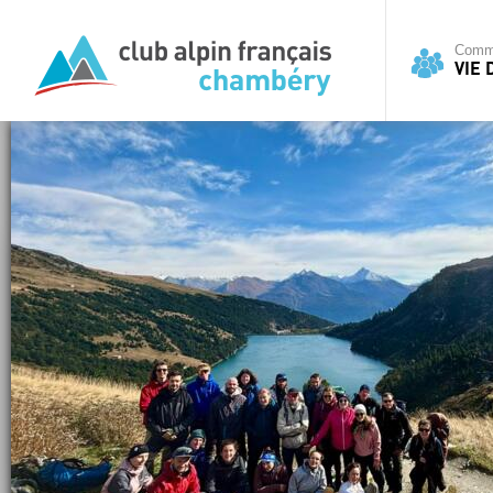
Commi
VIE 