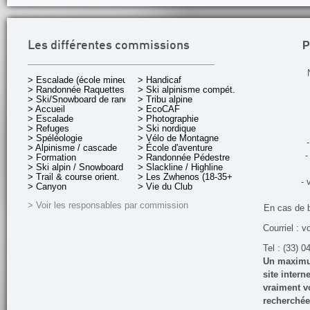
P
Les différentes commissions
> Escalade (école mineurs)
> Handicaf
> Randonnée Raquettes
> Ski alpinisme compét.
> Ski/Snowboard de rando.
> Tribu alpine
> Accueil
> EcoCAF
> Escalade
> Photographie
> Refuges
> Ski nordique
> Spéléologie
> Vélo de Montagne
-
> Alpinisme / cascade
> École d'aventure
-
> Formation
> Randonnée Pédestre
> Ski alpin / Snowboard
> Slackline / Highline
> Trail & course orient.
> Les Zwhenos (18-35+ ans)
- 
> Canyon
> Vie du Club
> Voir les responsables par commission
En cas de 
Courriel : v
Tel : (33) 0
Un maximum
site inter
vraiment vo
recherchée