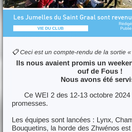
Les Jumelles du Saint Graal sont revenue
Rédigé
VIE DU CLUB
Publi
📋 Ceci est un compte-rendu de la sortie 
Ils nous avaient promis un weeken
ouf de Fous !
Nous avons été servi
Ce WEI 2 des 12-13 octobre 2024 a
promesses.
Les équipes sont lancées : Lynx, Cham
Bouquetins, la horde des Zhwénos est