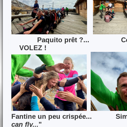
Paquito prêt ?... Cé
VOLEZ !
Fantine un peu crispée... Sim
can fly...
"