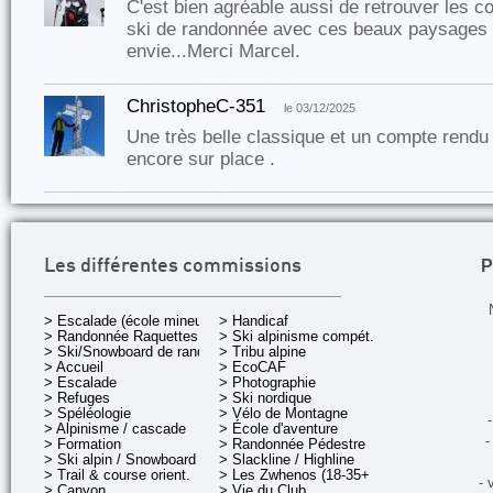
C'est bien agréable aussi de retrouver les c
ski de randonnée avec ces beaux paysages 
envie...Merci Marcel.
ChristopheC-351
le 03/12/2025
Une très belle classique et un compte rend
encore sur place .
P
Les différentes commissions
> Escalade (école mineurs)
> Handicaf
> Randonnée Raquettes
> Ski alpinisme compét.
> Ski/Snowboard de rando.
> Tribu alpine
> Accueil
> EcoCAF
> Escalade
> Photographie
> Refuges
> Ski nordique
> Spéléologie
> Vélo de Montagne
-
> Alpinisme / cascade
> École d'aventure
-
> Formation
> Randonnée Pédestre
> Ski alpin / Snowboard
> Slackline / Highline
> Trail & course orient.
> Les Zwhenos (18-35+ ans)
- 
> Canyon
> Vie du Club