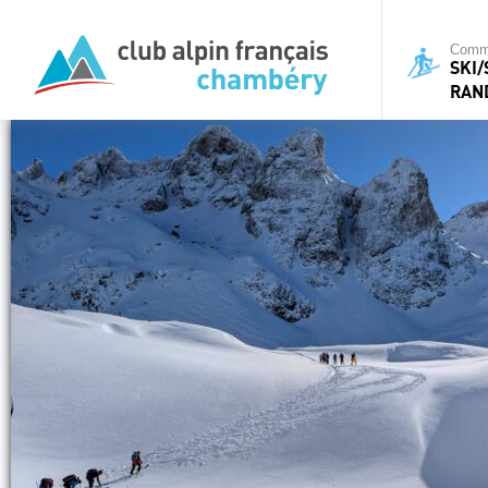
Commi
SKI
RAN