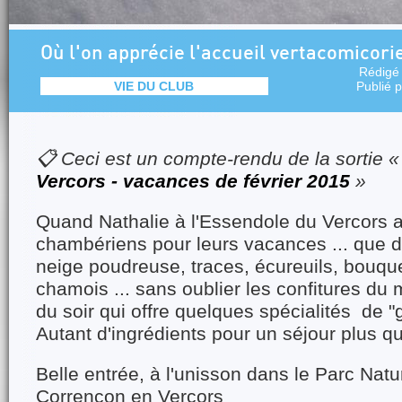
Où l'on apprécie l'accueil vertacomicori
Rédigé
VIE DU CLUB
Publié 
📋 Ceci est un compte-rendu de la sortie 
Vercors - vacances de février 2015
»
Quand Nathalie à l'Essendole du Vercors ac
chambériens pour leurs vacances ... que du
neige poudreuse, traces, écureuils, bouque
chamois ... sans oublier les confitures du m
du soir qui offre quelques spécialités de "g
Autant d'ingrédients pour un séjour plus q
Belle entrée, à l'unisson dans le Parc Natu
Corrençon en Vercors