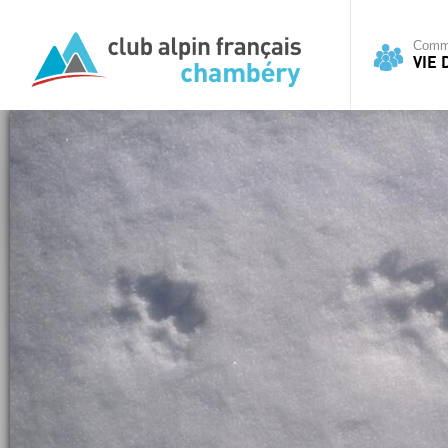
Commi
VIE 