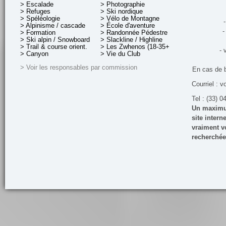
> Escalade
> Photographie
> Refuges
> Ski nordique
> Spéléologie
> Vélo de Montagne
-
> Alpinisme / cascade
> École d'aventure
-
> Formation
> Randonnée Pédestre
> Ski alpin / Snowboard
> Slackline / Highline
> Trail & course orient.
> Les Zwhenos (18-35+ ans)
- 
> Canyon
> Vie du Club
> Voir les responsables par commission
En cas de 
Courriel : v
Tel : (33) 0
Un maximum
site inter
vraiment vo
recherchée