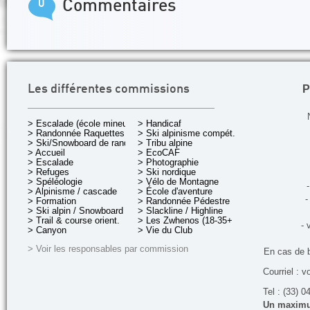
0
Commentaires
P
Les différentes commissions
> Escalade (école mineurs)
> Handicaf
> Randonnée Raquettes
> Ski alpinisme compét.
> Ski/Snowboard de rando.
> Tribu alpine
> Accueil
> EcoCAF
> Escalade
> Photographie
> Refuges
> Ski nordique
> Spéléologie
> Vélo de Montagne
-
> Alpinisme / cascade
> École d'aventure
-
> Formation
> Randonnée Pédestre
> Ski alpin / Snowboard
> Slackline / Highline
> Trail & course orient.
> Les Zwhenos (18-35+ ans)
- 
> Canyon
> Vie du Club
> Voir les responsables par commission
En cas de 
Courriel : v
Tel : (33) 0
Un maximum