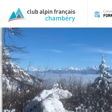
Commi
FOR