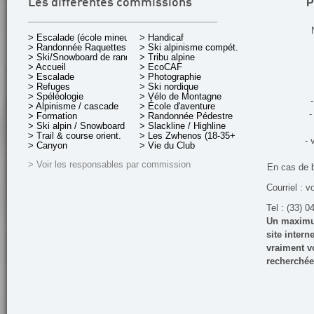
P
Les différentes commissions
> Escalade (école mineurs)
> Handicaf
> Randonnée Raquettes
> Ski alpinisme compét.
> Ski/Snowboard de rando.
> Tribu alpine
> Accueil
> EcoCAF
> Escalade
> Photographie
> Refuges
> Ski nordique
> Spéléologie
> Vélo de Montagne
-
> Alpinisme / cascade
> École d'aventure
-
> Formation
> Randonnée Pédestre
> Ski alpin / Snowboard
> Slackline / Highline
> Trail & course orient.
> Les Zwhenos (18-35+ ans)
- 
> Canyon
> Vie du Club
> Voir les responsables par commission
En cas de 
Courriel : v
Tel : (33) 0
Un maximum
site inter
vraiment vo
recherchée