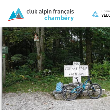
Commi
VÉL