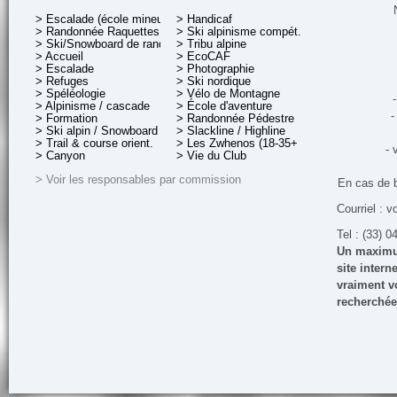
> Escalade (école mineurs)
> Handicaf
> Randonnée Raquettes
> Ski alpinisme compét.
> Ski/Snowboard de rando.
> Tribu alpine
> Accueil
> EcoCAF
> Escalade
> Photographie
> Refuges
> Ski nordique
> Spéléologie
> Vélo de Montagne
-
> Alpinisme / cascade
> École d'aventure
-
> Formation
> Randonnée Pédestre
> Ski alpin / Snowboard
> Slackline / Highline
> Trail & course orient.
> Les Zwhenos (18-35+ ans)
- 
> Canyon
> Vie du Club
> Voir les responsables par commission
En cas de 
Courriel : v
Tel : (33) 0
Un maximum
site inter
vraiment vo
recherchée