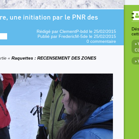
re, une initiation par le PNR des
Déso
Rédigé par
ClementP-bdd
le 25/02/2015
cet
Publié par
FredericM-5de
le 25/02/2015
0 commentaire
> 
C
rtie «
Raquettes : RECENSEMENT DES ZONES
>