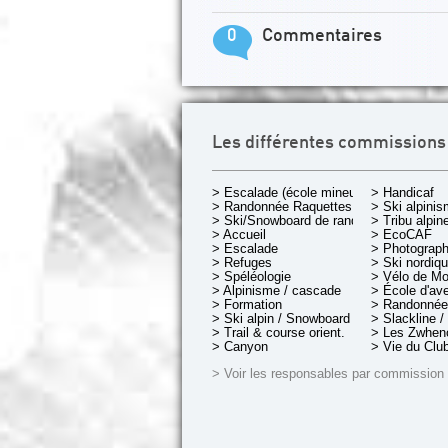
0
Commentaires
Les différentes commissions
> Escalade (école mineurs)
> Handicaf
> Randonnée Raquettes
> Ski alpini
> Ski/Snowboard de rando.
> Tribu alpin
> Accueil
> EcoCAF
> Escalade
> Photograph
> Refuges
> Ski nordiq
> Spéléologie
> Vélo de M
> Alpinisme / cascade
> École d'av
> Formation
> Randonnée
> Ski alpin / Snowboard
> Slackline /
> Trail & course orient.
> Les Zwheno
> Canyon
> Vie du Clu
> Voir les responsables par commission