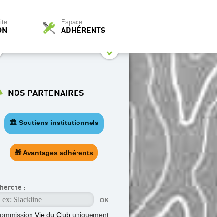
ite
Espace
ON
ADHÉRENTS
NOS PARTENAIRES
🏛️ Soutiens institutionnels
🎁 Avantages adhérents
herche :
commission
Vie du Club
uniquement