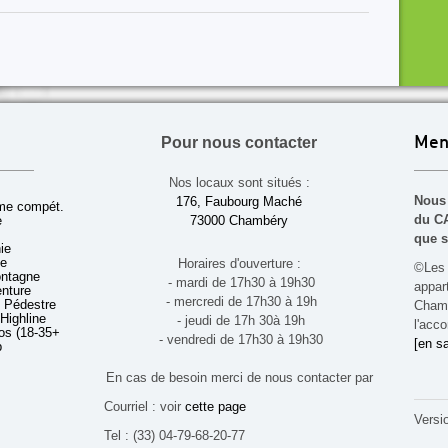
Pour nous contacter
Men
Nos locaux sont situés :
Nous 
176, Faubourg Maché
sme compét.
du CA
e
73000 Chambéry
que s
ie
ue
Horaires d'ouverture :
©Les 
ontagne
- mardi de 17h30 à 19h30
appa
enture
- mercredi de 17h30 à 19h
 Pédestre
Chamb
 Highline
- jeudi de 17h 30à 19h
l'acco
s (18-35+ ans)
- vendredi de 17h30 à 19h30
[en sa
b
En cas de besoin merci de nous contacter par
Courriel : voir
cette page
Versi
Tel : (33) 04-79-68-20-77