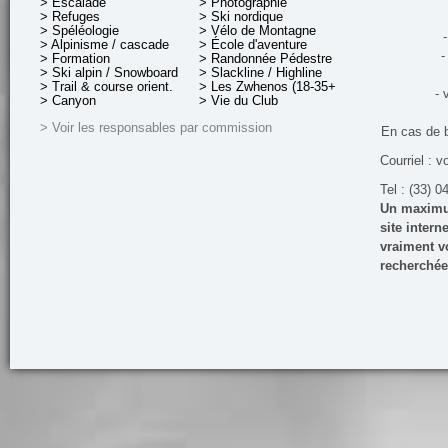
> Escalade
> Photographie
> Refuges
> Ski nordique
> Spéléologie
> Vélo de Montagne
-
> Alpinisme / cascade
> École d'aventure
-
> Formation
> Randonnée Pédestre
> Ski alpin / Snowboard
> Slackline / Highline
> Trail & course orient.
> Les Zwhenos (18-35+ ans)
- 
> Canyon
> Vie du Club
> Voir les responsables par commission
En cas de 
Courriel : v
Tel : (33) 0
Un maximum
site inter
vraiment vo
recherchée