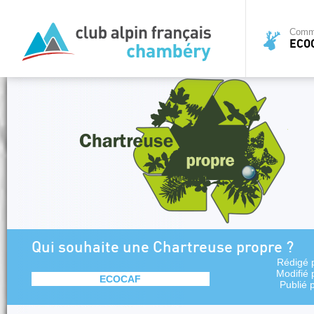
Commi
ECO
Qui souhaite une Chartreuse propre ?
Rédigé 
Modifié
ECOCAF
Publié 