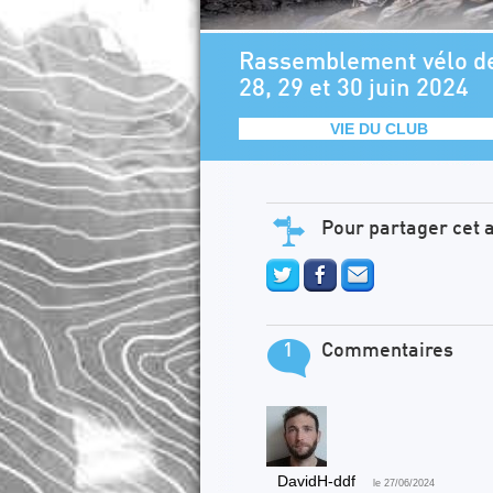
Rassemblement vélo d
28, 29 et 30 juin 2024
VIE DU CLUB
Pour partager cet a
1
Commentaires
DavidH-ddf
le 27/06/2024