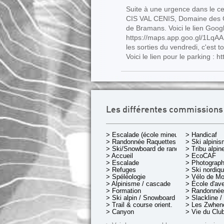
Suite à une urgence dans le ce
CIS VAL CENIS, Domaine des C
de Bramans. Voici le lien Goog
https://maps.app.goo.gl/1LqAA
les sorties du vendredi, c'est 
Voici le lien pour le parking
Les différentes commissions
> Escalade (école mineurs)
> Handicaf
> Randonnée Raquettes
> Ski alpini
> Ski/Snowboard de rando.
> Tribu alpin
> Accueil
> EcoCAF
> Escalade
> Photograph
> Refuges
> Ski nordiq
> Spéléologie
> Vélo de M
> Alpinisme / cascade
> École d'av
> Formation
> Randonnée
> Ski alpin / Snowboard
> Slackline /
> Trail & course orient.
> Les Zwheno
> Canyon
> Vie du Clu