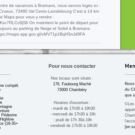
ntre de vacances à Bramans, nous serons logés ici :
rueux, 73480 Val Cenis-Lanslebourg C'est à 14 km
le Maps pour vous y rendre :
Ksc7RLCc8jS6 On maintient le point de départ pour
toujours au parking de Neige et Soleil à Bramans.
 : https://maps.app.goo.gl/xMV71p1BqHSnJd9FA
Pour nous contacter
Men
Nos locaux sont situés :
Nous 
176, Faubourg Maché
sme compét.
du CA
e
73000 Chambéry
que s
ie
ue
Horaires d'ouverture :
©Les 
ontagne
- mardi de 17h30 à 19h30
appa
enture
- mercredi de 17h30 à 19h
 Pédestre
Chamb
 Highline
- jeudi de 17h 30à 19h
l'acco
s (18-35+ ans)
- vendredi de 17h30 à 19h30
[en sa
b