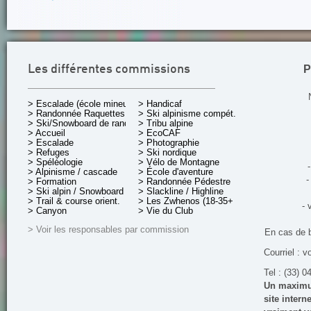
P
Les différentes commissions
> Escalade (école mineurs)
> Handicaf
> Randonnée Raquettes
> Ski alpinisme compét.
> Ski/Snowboard de rando.
> Tribu alpine
> Accueil
> EcoCAF
> Escalade
> Photographie
> Refuges
> Ski nordique
> Spéléologie
> Vélo de Montagne
-
> Alpinisme / cascade
> École d'aventure
-
> Formation
> Randonnée Pédestre
> Ski alpin / Snowboard
> Slackline / Highline
> Trail & course orient.
> Les Zwhenos (18-35+ ans)
- 
> Canyon
> Vie du Club
> Voir les responsables par commission
En cas de 
Courriel : v
Tel : (33) 0
Un maximum
site inter