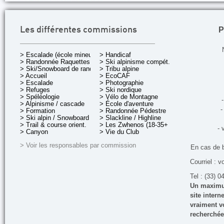
P
Les différentes commissions
> Escalade (école mineurs)
> Handicaf
> Randonnée Raquettes
> Ski alpinisme compét.
> Ski/Snowboard de rando.
> Tribu alpine
> Accueil
> EcoCAF
> Escalade
> Photographie
> Refuges
> Ski nordique
> Spéléologie
> Vélo de Montagne
-
> Alpinisme / cascade
> École d'aventure
-
> Formation
> Randonnée Pédestre
> Ski alpin / Snowboard
> Slackline / Highline
> Trail & course orient.
> Les Zwhenos (18-35+ ans)
- 
> Canyon
> Vie du Club
> Voir les responsables par commission
En cas de 
Courriel : v
Tel : (33) 0
Un maximum
site inter
vraiment vo
recherchée