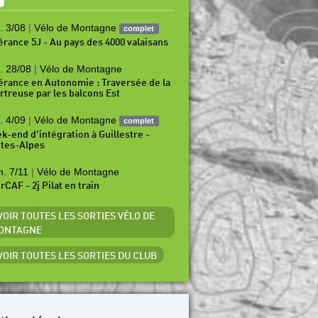
. 3/08
|
Vélo de Montagne
complet
nérance 5J - Au pays des 4000 valaisans
. 28/08
|
Vélo de Montagne
nérance en Autonomie : Traversée de la
rtreuse par les balcons Est
. 4/09
|
Vélo de Montagne
complet
k-end d'intégration à Guillestre -
tes-Alpes
. 7/11
|
Vélo de Montagne
rCAF - 2j Pilat en train
 VOIR TOUTES LES SORTIES VÉLO DE
ONTAGNE
 VOIR TOUTES LES SORTIES DU CLUB