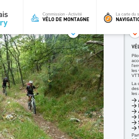
Commission - Activité
La carte du s
VÉLO DE MONTAGNE
NAVIGATI
VÉ
Pilo
acc
l'en
les
VTT
La 
des
les
> 
> 
> A
> 
> 
> 
Par