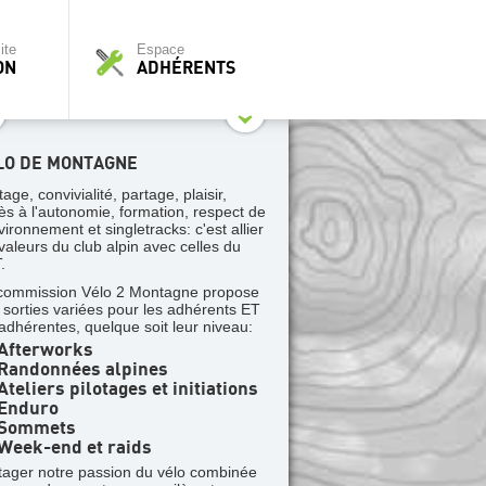
ite
Espace
ON
ADHÉRENTS
LO DE MONTAGNE
tage, convivialité, partage, plaisir,
ès à l'autonomie, formation, respect de
vironnement et singletracks: c'est allier
 valeurs du club alpin avec celles du
.
commission Vélo 2 Montagne propose
 sorties variées pour les adhérents ET
 adhérentes, quelque soit leur niveau:
Afterworks
Randonnées alpines
teliers pilotages et initiations
Enduro
Sommets
Week-end et raids
tager notre passion du vélo combinée