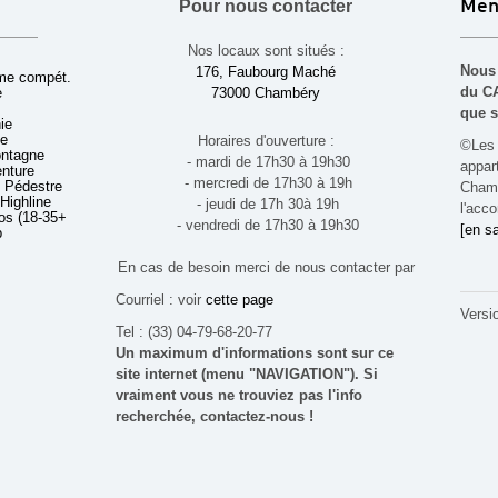
Pour nous contacter
Men
Nos locaux sont situés :
Nous 
176, Faubourg Maché
sme compét.
du CA
e
73000 Chambéry
que s
ie
ue
Horaires d'ouverture :
©Les 
ontagne
- mardi de 17h30 à 19h30
appa
enture
- mercredi de 17h30 à 19h
 Pédestre
Chamb
 Highline
- jeudi de 17h 30à 19h
l'acco
s (18-35+ ans)
- vendredi de 17h30 à 19h30
[en sa
b
En cas de besoin merci de nous contacter par
Courriel : voir
cette page
Versi
Tel : (33) 04-79-68-20-77
Un maximum d'informations sont sur ce
site internet (menu "NAVIGATION"). Si
vraiment vous ne trouviez pas l'info
recherchée, contactez-nous !