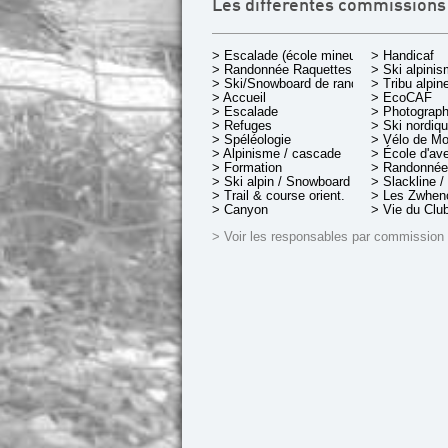
Les différentes commissions
> Escalade (école mineurs)
> Handicaf
> Randonnée Raquettes
> Ski alpini
> Ski/Snowboard de rando.
> Tribu alpin
> Accueil
> EcoCAF
> Escalade
> Photograph
> Refuges
> Ski nordiq
> Spéléologie
> Vélo de M
> Alpinisme / cascade
> École d'av
> Formation
> Randonnée
> Ski alpin / Snowboard
> Slackline /
> Trail & course orient.
> Les Zwheno
> Canyon
> Vie du Clu
> Voir les responsables par commission