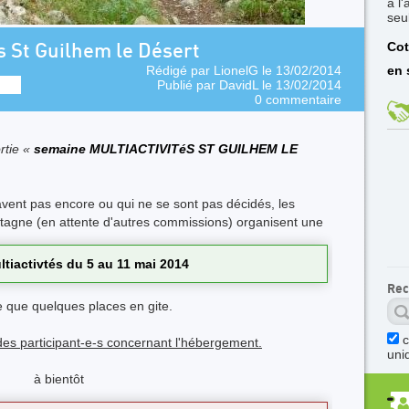
à l
seu
Cot
s St Guilhem le Désert
Rédigé par
LionelG
le 13/02/2014
en 
Publié par
DavidL
le 13/02/2014
0 commentaire
rtie «
semaine MULTIACTIVITéS ST GUILHEM LE
savent pas encore ou qui ne se sont pas décidés, les
agne (en attente d'autres commissions) organisent une
tiactivtés du 5 au 11 mai 2014
Rec
te que quelques places en gite.
 des participant-e-s concernant l'hébergement.
uni
à bientôt