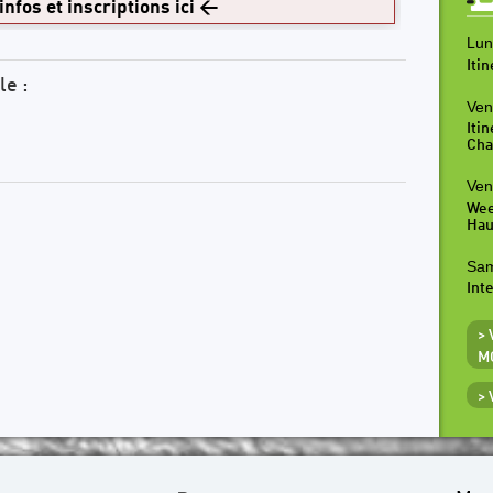
infos et inscriptions ici
<
Lun
Iti
le :
Ven
Iti
Cha
Ven
Wee
Hau
Sam
Inte
>
M
>