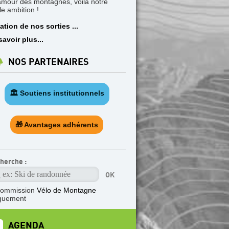
'amour des montagnes, voilà notre
le ambition !
ation de nos sorties ...
savoir plus...
NOS PARTENAIRES
🏛️ Soutiens institutionnels
🎁 Avantages adhérents
herche :
commission
Vélo de Montagne
quement
AGENDA