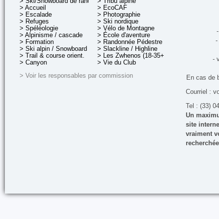
> Ski/Snowboard de rando.
> Tribu alpine
> Accueil
> EcoCAF
> Escalade
> Photographie
> Refuges
> Ski nordique
> Spéléologie
> Vélo de Montagne
-
> Alpinisme / cascade
> École d'aventure
-
> Formation
> Randonnée Pédestre
> Ski alpin / Snowboard
> Slackline / Highline
> Trail & course orient.
> Les Zwhenos (18-35+ ans)
- 
> Canyon
> Vie du Club
> Voir les responsables par commission
En cas de 
Courriel : v
Tel : (33) 0
Un maximum
site inter
vraiment vo
recherchée