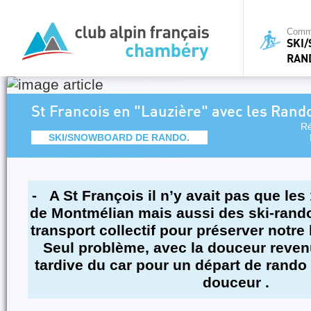
Commi
SKI
RAN
St Francois en "Lauzière" avec les Ran
Ré
SKI/SNOWBOARD DE RANDO.
- A St François il n’y avait pas que les 
de Montmélian mais aussi des ski-rando
transport collectif pour préserver notre
Seul problème, avec la douceur revenu
tardive du car pour un départ de rando
douceur .