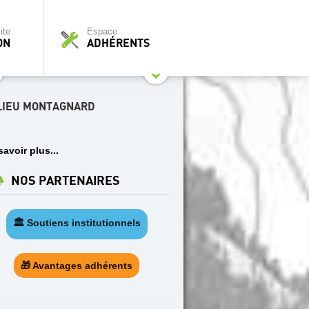
ite
Espace
ON
ADHÉRENTS
LIEU MONTAGNARD
savoir plus...
NOS PARTENAIRES
🏛️ Soutiens institutionnels
🎁 Avantages adhérents