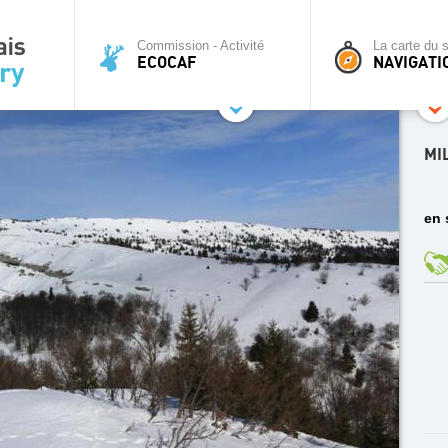
Commission - Activité
La carte du s
ECOCAF
NAVIGATI
MI
en 