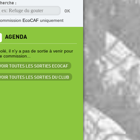
herche :
commission
EcoCAF
uniquement
AGENDA
lé, il n'y a pas de sortie à venir pour
te commission...
 VOIR TOUTES LES SORTIES ECOCAF
 VOIR TOUTES LES SORTIES DU CLUB