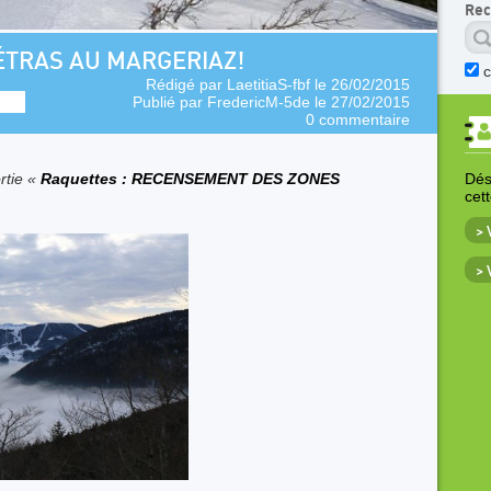
Rec
ÉTRAS AU MARGERIAZ!
Rédigé par
LaetitiaS-fbf
le 26/02/2015
Publié par
FredericM-5de
le 27/02/2015
0 commentaire
rtie «
Raquettes : RECENSEMENT DES ZONES
Déso
cet
>
>