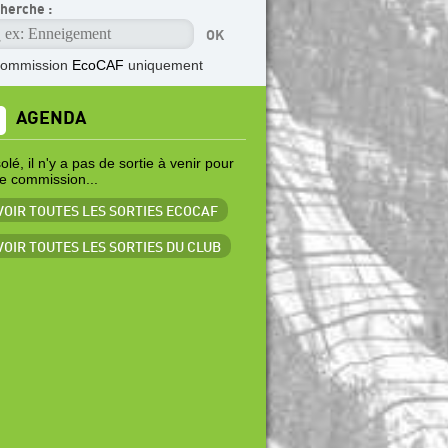
herche :
commission
EcoCAF
uniquement
AGENDA
lé, il n'y a pas de sortie à venir pour
te commission...
 VOIR TOUTES LES SORTIES ECOCAF
 VOIR TOUTES LES SORTIES DU CLUB