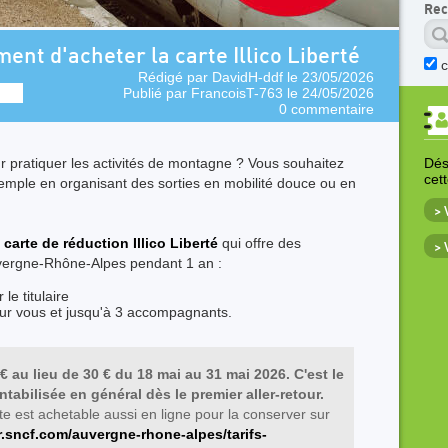
Rec
ment d'acheter la carte Illico Liberté
Rédigé par
DavidH-ddf
le 23/05/2026
Publié par
FrancoisT-763
le 24/05/2026
0 commentaire
 pratiquer les activités de montagne ? Vous souhaitez
Déso
cet
emple en organisant des sorties en mobilité douce ou en
>
 carte de réduction Illico Liberté
qui offre des
>
uvergne-Rhône-Alpes pendant 1 an :
le titulaire
ur vous et jusqu'à 3 accompagnants.
€ au lieu de 30 € du 18 mai au 31 mai 2026. C'est le
ntabilisée en général dès le premier aller-retour.
e est achetable aussi en ligne pour la conserver sur
r.sncf.com/auvergne-rhone-alpes/tarifs-