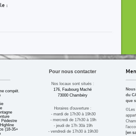
le :
Pour nous contacter
Men
Nos locaux sont situés :
Nous 
176, Faubourg Maché
sme compét.
du CA
e
73000 Chambéry
que s
ie
ue
Horaires d'ouverture :
©Les 
ontagne
- mardi de 17h30 à 19h30
appa
enture
- mercredi de 17h30 à 19h
 Pédestre
Chamb
 Highline
- jeudi de 17h 30à 19h
l'acco
s (18-35+ ans)
- vendredi de 17h30 à 19h30
[en sa
b