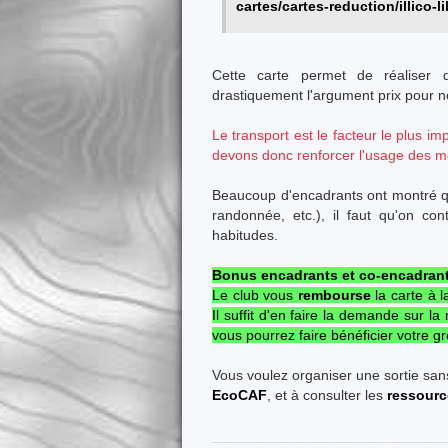
cartes/cartes-reduction/illico-li
Cette carte permet de réaliser
drastiquement l'argument prix pour 
Le transport est le facteur le plus i
devons donc renforcer l'usage des m
Beaucoup d'encadrants ont montré qu
randonnée, etc.), il faut qu'on co
habitudes.
Bonus encadrants et co-encadrant
Le club vous
rembourse
la carte à 
Il suffit d'en faire la demande sur la
vous pourrez faire bénéficier votre 
Vous voulez organiser une sortie sans 
EcoCAF
, et à consulter les
ressource