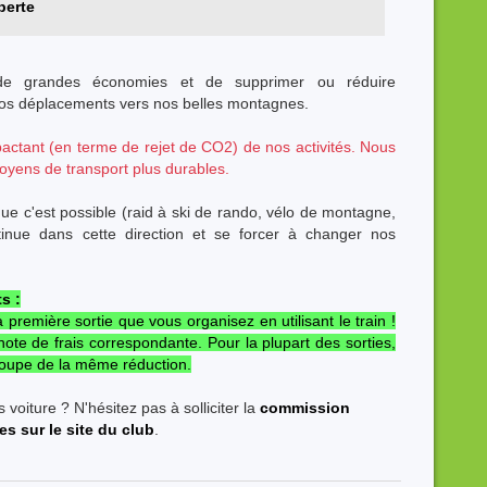
berte
 de grandes économies et de supprimer ou réduire
nos déplacements vers nos belles montagnes.
mpactant (en terme de rejet de CO2) de nos activités. Nous
oyens de transport plus durables.
e c'est possible (raid à ski de rando, vélo de montagne,
ntinue dans cette direction et se forcer à changer nos
s :
la première sortie que vous organisez en utilisant le train !
 note de frais correspondante. Pour la plupart des sorties,
groupe de la même réduction.
voiture ? N'hésitez pas à solliciter la
commission
s sur le site du club
.