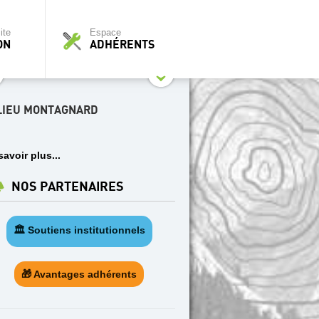
ite
Espace
ON
ADHÉRENTS
LIEU MONTAGNARD
savoir plus...
NOS PARTENAIRES
🏛️ Soutiens institutionnels
🎁 Avantages adhérents