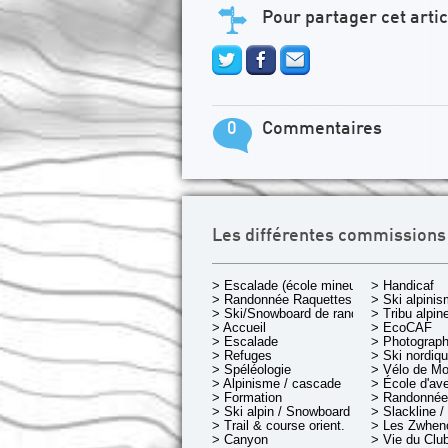
Pour partager cet artic
0
Commentaires
Les différentes commissions
> Escalade (école mineurs)
> Handicaf
> Randonnée Raquettes
> Ski alpini
> Ski/Snowboard de rando.
> Tribu alpin
> Accueil
> EcoCAF
> Escalade
> Photograph
> Refuges
> Ski nordiq
> Spéléologie
> Vélo de M
> Alpinisme / cascade
> École d'av
> Formation
> Randonnée
> Ski alpin / Snowboard
> Slackline /
> Trail & course orient.
> Les Zwheno
> Canyon
> Vie du Clu