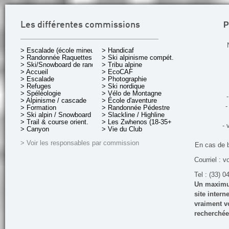
P
Les différentes commissions
> Escalade (école mineurs)
> Handicaf
> Randonnée Raquettes
> Ski alpinisme compét.
> Ski/Snowboard de rando.
> Tribu alpine
> Accueil
> EcoCAF
> Escalade
> Photographie
> Refuges
> Ski nordique
> Spéléologie
> Vélo de Montagne
-
> Alpinisme / cascade
> École d'aventure
-
> Formation
> Randonnée Pédestre
> Ski alpin / Snowboard
> Slackline / Highline
> Trail & course orient.
> Les Zwhenos (18-35+ ans)
- 
> Canyon
> Vie du Club
> Voir les responsables par commission
En cas de 
Courriel : v
Tel : (33) 0
Un maximum
site inter
vraiment vo
recherchée