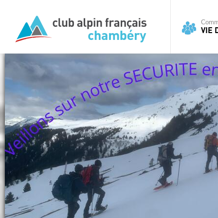
Commi
VIE 