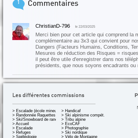
1
Commentaires
ChristianD-796
le 22/03/2025
Merci bien pour cet article qui comprend l
complémentaire au 3x3 qui convient pour nos
Dangers (Facteurs Humains, Conditions, Te
Mesures de réduction des Risques = risques 
il peut être utile d'enregistrer dans nos tél
présidents, que nous soyons encadrants ou 
P
Les différentes commissions
> Escalade (école mineurs)
> Handicaf
> Randonnée Raquettes
> Ski alpinisme compét.
> Ski/Snowboard de rando.
> Tribu alpine
> Accueil
> EcoCAF
> Escalade
> Photographie
> Refuges
> Ski nordique
> Spéléologie
> Vélo de Montagne