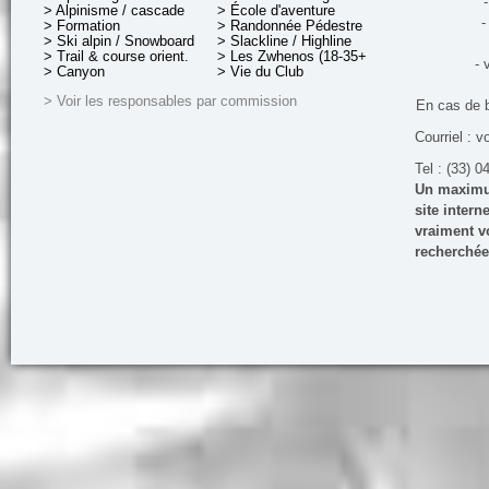
-
> Alpinisme / cascade
> École d'aventure
-
> Formation
> Randonnée Pédestre
> Ski alpin / Snowboard
> Slackline / Highline
> Trail & course orient.
> Les Zwhenos (18-35+ ans)
- 
> Canyon
> Vie du Club
> Voir les responsables par commission
En cas de 
Courriel : v
Tel : (33) 0
Un maximum
site inter
vraiment vo
recherchée