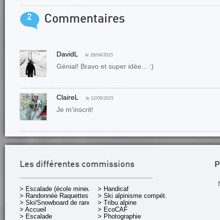
2
Commentaires
DavidL
le 28/04/2015
Génial! Bravo et super idée... :)
ClaireL
le 12/05/2015
Je m'inscrit!
P
Les différentes commissions
> Escalade (école mineurs)
> Handicaf
> Randonnée Raquettes
> Ski alpinisme compét.
> Ski/Snowboard de rando.
> Tribu alpine
> Accueil
> EcoCAF
> Escalade
> Photographie