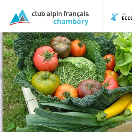
Commi
ECO