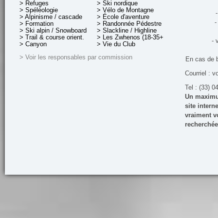
> Refuges
> Ski nordique
> Spéléologie
> Vélo de Montagne
-
> Alpinisme / cascade
> École d'aventure
-
> Formation
> Randonnée Pédestre
> Ski alpin / Snowboard
> Slackline / Highline
> Trail & course orient.
> Les Zwhenos (18-35+ ans)
- 
> Canyon
> Vie du Club
> Voir les responsables par commission
En cas de 
Courriel : v
Tel : (33) 0
Un maximum
site inter
vraiment vo
recherchée