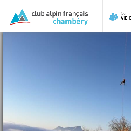
Commi
VIE 