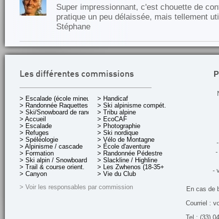
Super impressionnant, c'est chouette de cont
pratique un peu délaissée, mais tellement uti
Stéphane
P
Les différentes commissions
> Escalade (école mineurs)
> Handicaf
> Randonnée Raquettes
> Ski alpinisme compét.
> Ski/Snowboard de rando.
> Tribu alpine
> Accueil
> EcoCAF
> Escalade
> Photographie
> Refuges
> Ski nordique
> Spéléologie
> Vélo de Montagne
-
> Alpinisme / cascade
> École d'aventure
-
> Formation
> Randonnée Pédestre
> Ski alpin / Snowboard
> Slackline / Highline
> Trail & course orient.
> Les Zwhenos (18-35+ ans)
- 
> Canyon
> Vie du Club
> Voir les responsables par commission
En cas de 
Courriel : v
Tel : (33) 0